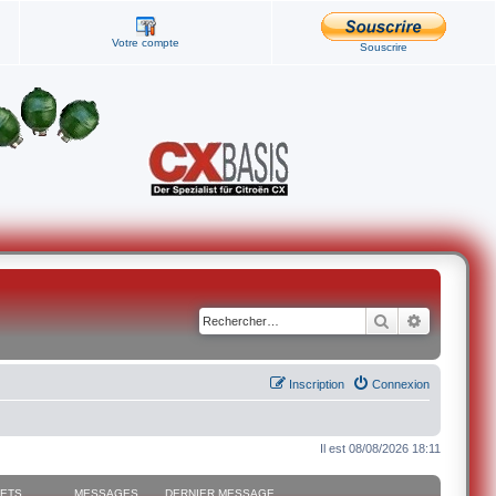
Votre compte
Souscrire
Rechercher
Recherche
Inscription
Connexion
Il est 08/08/2026 18:11
JETS
MESSAGES
DERNIER MESSAGE