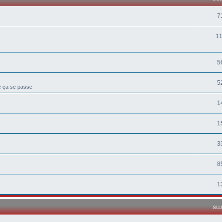
7
1
5
5
ue ça se passe
1
1
3
8
1
SU