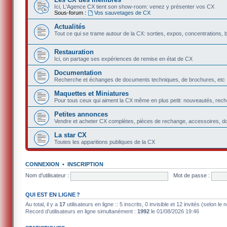
Ici, L'Agence CX tient son show-room: venez y présenter vos CX
Sous-forum :
Vos sauvetages de CX
Actualités
Tout ce qui se trame autour de la CX: sorties, expos, concentrations, 
Restauration
Ici, on partage ses expériences de remise en état de CX
Documentation
Recherche et échanges de documents techniques, de brochures, etc
Maquettes et Miniatures
Pour tous ceux qui aiment la CX même en plus petit: nouveautés, rec
Petites annonces
Vendre et acheter CX complètes, pièces de rechange, accessoires, d
La star CX
Toutes les apparitions publiques de la CX
CONNEXION
•
INSCRIPTION
Nom d’utilisateur :
Mot de passe :
QUI EST EN LIGNE ?
Au total, il y a
17
utilisateurs en ligne :: 5 inscrits, 0 invisible et 12 invités (selon l
Record d’utilisateurs en ligne simultanément :
1992
le 01/08/2026 19:46