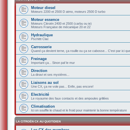
Moteur diesel
Moteurs 2200 et 2500 D atmo, moteurs 2500 D turbo
Moteur essence
Moteurs Citroën 2400 et 2500 (carbu ou ie)
Moteurs Française de mécanique 20 et 22
Hydraulique
Pschittt Clac
Carrosserie
Quand ça devient terne, ça rouille ou ça se cabosse... C'est par ici q
Freinage
Important ça... Sinon paf le mur
Direction
La diravi et ses mystères...
Liaisons au sol
Une CX, ça ne vole pas... Enfin, pas encore!
Electricité
Le royaume des faux contacts et des ampoules grillées
Climatisation
Ici on souffle le chaud et le froid pour maintenir la bonne température
LA CITROËN CX AU QUOTIDIEN
Les CX des membres