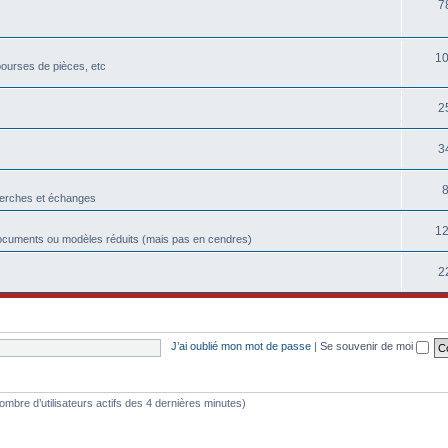
7
1
bourses de pièces, etc
2
3
herches et échanges
1
ocuments ou modèles réduits (mais pas en cendres)
2
J’ai oublié mon mot de passe
|
Se souvenir de moi
e nombre d’utilisateurs actifs des 4 dernières minutes)