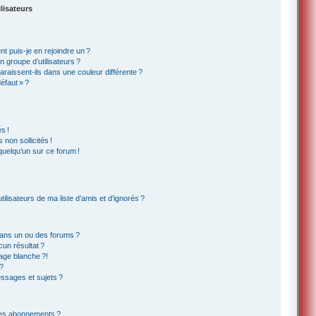
lisateurs
t puis-je en rejoindre un ?
 groupe d’utilisateurs ?
araissent-ils dans une couleur différente ?
éfaut » ?
s !
non sollicités !
 quelqu’un sur ce forum !
lisateurs de ma liste d’amis et d’ignorés ?
ans un ou des forums ?
un résultat ?
age blanche ?!
?
ssages et sujets ?
t les abonnements ?