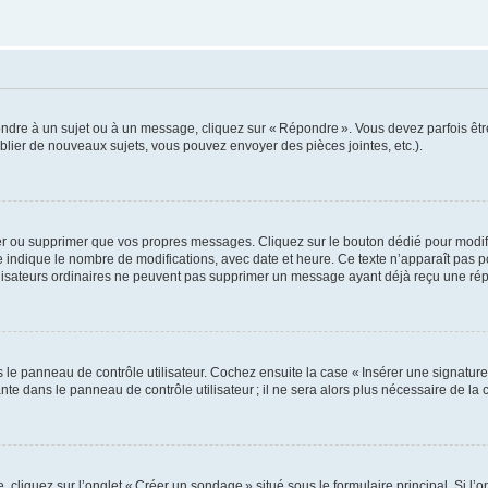
ondre à un sujet ou à un message, cliquez sur « Répondre ». Vous devez parfois êt
lier de nouveaux sujets, vous pouvez envoyer des pièces jointes, etc.).
er ou supprimer que vos propres messages. Cliquez sur le bouton dédié pour modif
e indique le nombre de modifications, avec date et heure. Ce texte n’apparaît pas 
utilisateurs ordinaires ne peuvent pas supprimer un message ayant déjà reçu une ré
e panneau de contrôle utilisateur. Cochez ensuite la case « Insérer une signature 
 dans le panneau de contrôle utilisateur ; il ne sera alors plus nécessaire de l
liquez sur l’onglet « Créer un sondage » situé sous le formulaire principal. Si l’