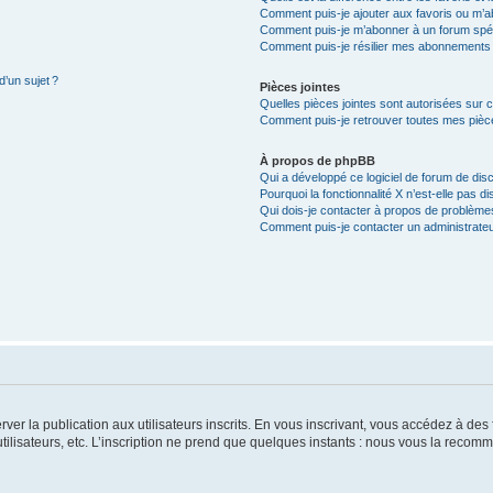
Comment puis-je ajouter aux favoris ou m’ab
Comment puis-je m’abonner à un forum spéc
Comment puis-je résilier mes abonnements
d’un sujet ?
Pièces jointes
Quelles pièces jointes sont autorisées sur 
Comment puis-je retrouver toutes mes pièce
À propos de phpBB
Qui a développé ce logiciel de forum de dis
Pourquoi la fonctionnalité X n’est-elle pas di
Qui dois-je contacter à propos de problèmes
Comment puis-je contacter un administrateu
server la publication aux utilisateurs inscrits. En vous inscrivant, vous accédez à d
utilisateurs, etc. L’inscription ne prend que quelques instants : nous vous la reco