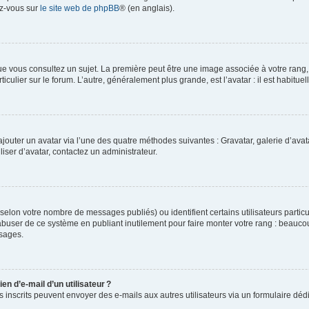
ez-vous sur
le site web de phpBB
® (en anglais).
e vous consultez un sujet. La première peut être une image associée à votre rang, l
iculier sur le forum. L’autre, généralement plus grande, est l’avatar : il est habitu
 ajouter un avatar via l’une des quatre méthodes suivantes : Gravatar, galerie d’av
ser d’avatar, contactez un administrateur.
é (selon votre nombre de messages publiés) ou identifient certains utilisateurs parti
 abuser de ce système en publiant inutilement pour faire monter votre rang : beauco
sages.
en d’e-mail d’un utilisateur ?
eurs inscrits peuvent envoyer des e-mails aux autres utilisateurs via un formulaire dé