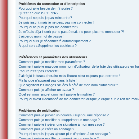
Problèmes de connexion et d’inscription
Pourquoi ai-je besoin de m’inscrire ?
Qu’est-ce que la COPPA ?
Pourquoi ne puis-je pas m’inscrire ?
Je suis inscrit mais je ne peux pas me connecter !
Pourquoi ne puis-je pas me connecter ?
Je m’étais déjà inscrit par le passé mais ne peux plus me connecter ?!
J’ai perdu mon mot de passe !
Pourquoi suis-je déconnecté automatiquement ?
À quoi sert « Supprimer les cookies » ?
Préférences et paramètres des utilisateurs
Comment puis-je modifier mes paramètres ?
Comment puis-je masquer mon nom d’utilisateur de la liste des utilisateurs en lig
L’heure n’est pas correcte !
J’ai réglé le fuseau horaire mais l’heure n’est toujours pas correcte !
Ma langue n’apparaît pas dans la liste !
Que signifient les images situées à côté de mon nom d’utilisateur ?
Comment puis-je afficher un avatar ?
Quel est mon rang et comment puis-je le modifier ?
Pourquoi m’est-il demandé de me connecter lorsque je clique sur le lien d’e-mail d
Problèmes de publication
Comment puis-je publier un nouveau sujet ou une réponse ?
Comment puis-je modifier ou supprimer un message ?
Comment puis-je insérer une signature à mon message ?
Comment puis-je créer un sondage ?
Pourquoi ne puis-je pas ajouter plus d’options à un sondage ?
Comment puis-je modifier ou supprimer un sondage ?