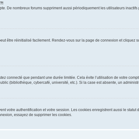
 ?!
mpte. De nombreux forums suppriment aussi périodiquement les utilisateurs inactifs
eut être réinitialisé facilement. Rendez-vous sur la page de connexion et cliquez su
tez connecté que pendant une durée limitée. Cela évite l’utilisation de votre comp
blic (bibliothèque, cybercafé, université, etc.). Si la case est absente, un administ
t votre authentification et votre session. Les cookies enregistrent aussi le statut 
nexion, essayez de supprimer les cookies.