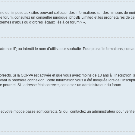
ine qui impose aux sites pouvant collecter des informations sur des mineurs de mo
votre forum, consultez un conseiller juridique. phpBB Limited et les propriétaires de 
blèmes d’abus ou d’ordres légaux liés à ce forum ? ».
adresse IP, ou interdit le nom d’utilisateur souhaité. Pour plus d’informations, cont
corrects. Si la COPPA est activée et que vous aviez moins de 13 ans à l’inscription, 
ant la première connexion : cette information vous a été indiquée lors de l’inscripti
 pourriel. Si l’adresse était correcte, contactez un administrateur du forum.
et votre mot de passe sont corrects. Si oui, contactez un administrateur pour vérifie