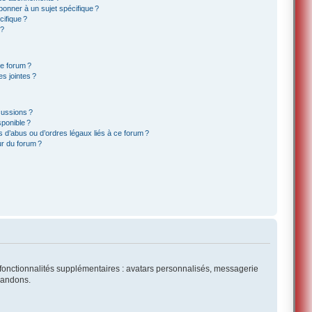
onner à un sujet spécifique ?
ifique ?
 ?
ce forum ?
s jointes ?
cussions ?
sponible ?
 d’abus ou d’ordres légaux liés à ce forum ?
r du forum ?
es fonctionnalités supplémentaires : avatars personnalisés, messagerie
mmandons.