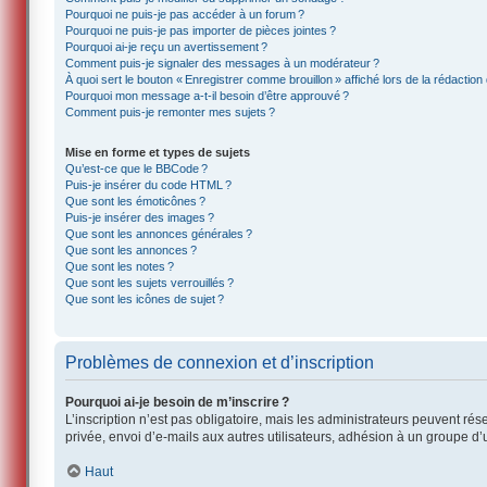
Pourquoi ne puis-je pas accéder à un forum ?
Pourquoi ne puis-je pas importer de pièces jointes ?
Pourquoi ai-je reçu un avertissement ?
Comment puis-je signaler des messages à un modérateur ?
À quoi sert le bouton « Enregistrer comme brouillon » affiché lors de la rédaction 
Pourquoi mon message a-t-il besoin d’être approuvé ?
Comment puis-je remonter mes sujets ?
Mise en forme et types de sujets
Qu’est-ce que le BBCode ?
Puis-je insérer du code HTML ?
Que sont les émoticônes ?
Puis-je insérer des images ?
Que sont les annonces générales ?
Que sont les annonces ?
Que sont les notes ?
Que sont les sujets verrouillés ?
Que sont les icônes de sujet ?
Problèmes de connexion et d’inscription
Pourquoi ai-je besoin de m’inscrire ?
L’inscription n’est pas obligatoire, mais les administrateurs peuvent ré
privée, envoi d’e-mails aux autres utilisateurs, adhésion à un groupe d’
Haut