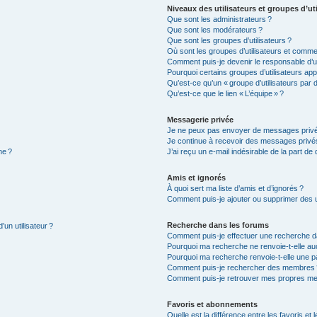
Niveaux des utilisateurs et groupes d’uti
Que sont les administrateurs ?
Que sont les modérateurs ?
Que sont les groupes d’utilisateurs ?
Où sont les groupes d’utilisateurs et commen
Comment puis-je devenir le responsable d’un
Pourquoi certains groupes d’utilisateurs app
Qu’est-ce qu’un « groupe d’utilisateurs par d
Qu’est-ce que le lien « L’équipe » ?
Messagerie privée
Je ne peux pas envoyer de messages privé
Je continue à recevoir des messages privés 
ne ?
J’ai reçu un e-mail indésirable de la part de
Amis et ignorés
À quoi sert ma liste d’amis et d’ignorés ?
Comment puis-je ajouter ou supprimer des uti
Recherche dans les forums
’un utilisateur ?
Comment puis-je effectuer une recherche d
Pourquoi ma recherche ne renvoie-t-elle auc
Pourquoi ma recherche renvoie-t-elle une p
Comment puis-je rechercher des membres 
Comment puis-je retrouver mes propres me
Favoris et abonnements
Quelle est la différence entre les favoris e