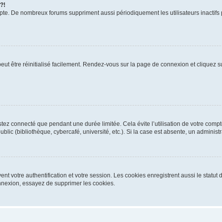
 ?!
mpte. De nombreux forums suppriment aussi périodiquement les utilisateurs inactifs
eut être réinitialisé facilement. Rendez-vous sur la page de connexion et cliquez su
tez connecté que pendant une durée limitée. Cela évite l’utilisation de votre comp
blic (bibliothèque, cybercafé, université, etc.). Si la case est absente, un administ
t votre authentification et votre session. Les cookies enregistrent aussi le statut 
nexion, essayez de supprimer les cookies.