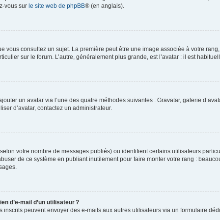
ez-vous sur
le site web de phpBB
® (en anglais).
e vous consultez un sujet. La première peut être une image associée à votre rang, l
iculier sur le forum. L’autre, généralement plus grande, est l’avatar : il est habitu
 ajouter un avatar via l’une des quatre méthodes suivantes : Gravatar, galerie d’av
ser d’avatar, contactez un administrateur.
é (selon votre nombre de messages publiés) ou identifient certains utilisateurs parti
 abuser de ce système en publiant inutilement pour faire monter votre rang : beauco
sages.
en d’e-mail d’un utilisateur ?
eurs inscrits peuvent envoyer des e-mails aux autres utilisateurs via un formulaire dé