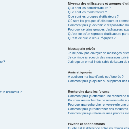
Niveaux des utilisateurs et groupes d’uti
Que sont les administrateurs ?
Que sont les modérateurs ?
Que sont les groupes d’utilisateurs ?
Où sont les groupes d’utilisateurs et commen
Comment puis-je devenir le responsable d’un
Pourquoi certains groupes d’utilisateurs app
Qu’est-ce qu’un « groupe d’utilisateurs par d
Qu’est-ce que le lien « L’équipe » ?
Messagerie privée
Je ne peux pas envoyer de messages privé
Je continue à recevoir des messages privés 
ne ?
J’ai reçu un e-mail indésirable de la part de
Amis et ignorés
À quoi sert ma liste d’amis et d’ignorés ?
Comment puis-je ajouter ou supprimer des uti
Recherche dans les forums
’un utilisateur ?
Comment puis-je effectuer une recherche d
Pourquoi ma recherche ne renvoie-t-elle auc
Pourquoi ma recherche renvoie-t-elle une p
Comment puis-je rechercher des membres 
Comment puis-je retrouver mes propres me
Favoris et abonnements
Quelle est la différence entre les favoris e