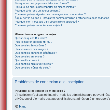
Pourquoi ne puis-je pas accéder à un forum ?
Pourquoi ne puis-je pas importer de pièces jointes ?
Pourquoi ai-je reçu un avertissement ?
Comment puis-je signaler des messages à un modérateur ?
À quoi sert le bouton « Enregistrer comme brouillon » affiché lors de la rédaction 
Pourquoi mon message a-t-il besoin d’être approuvé ?
Comment puis-je remonter mes sujets ?
Mise en forme et types de sujets
Qu’est-ce que le BBCode ?
Puis-je insérer du code HTML ?
Que sont les émoticônes ?
Puis-je insérer des images ?
Que sont les annonces générales ?
Que sont les annonces ?
Que sont les notes ?
Que sont les sujets verrouillés ?
Que sont les icônes de sujet ?
Problèmes de connexion et d’inscription
Pourquoi ai-je besoin de m’inscrire ?
L’inscription n’est pas obligatoire, mais les administrateurs peuvent ré
privée, envoi d’e-mails aux autres utilisateurs, adhésion à un groupe d’
Haut