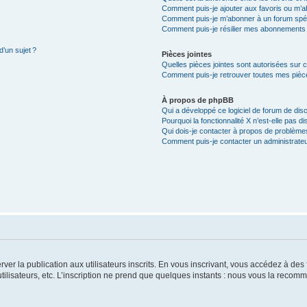
Comment puis-je ajouter aux favoris ou m’ab
Comment puis-je m’abonner à un forum spéc
Comment puis-je résilier mes abonnements
d’un sujet ?
Pièces jointes
Quelles pièces jointes sont autorisées sur 
Comment puis-je retrouver toutes mes pièce
À propos de phpBB
Qui a développé ce logiciel de forum de dis
Pourquoi la fonctionnalité X n’est-elle pas di
Qui dois-je contacter à propos de problèmes
Comment puis-je contacter un administrateu
server la publication aux utilisateurs inscrits. En vous inscrivant, vous accédez à d
utilisateurs, etc. L’inscription ne prend que quelques instants : nous vous la reco