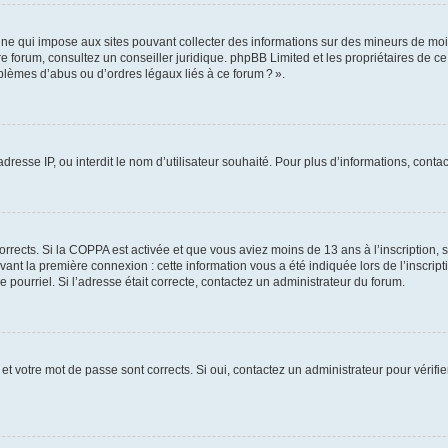
ine qui impose aux sites pouvant collecter des informations sur des mineurs de mo
votre forum, consultez un conseiller juridique. phpBB Limited et les propriétaires de 
blèmes d’abus ou d’ordres légaux liés à ce forum ? ».
adresse IP, ou interdit le nom d’utilisateur souhaité. Pour plus d’informations, cont
corrects. Si la COPPA est activée et que vous aviez moins de 13 ans à l’inscription, 
ant la première connexion : cette information vous a été indiquée lors de l’inscripti
 pourriel. Si l’adresse était correcte, contactez un administrateur du forum.
et votre mot de passe sont corrects. Si oui, contactez un administrateur pour vérifie