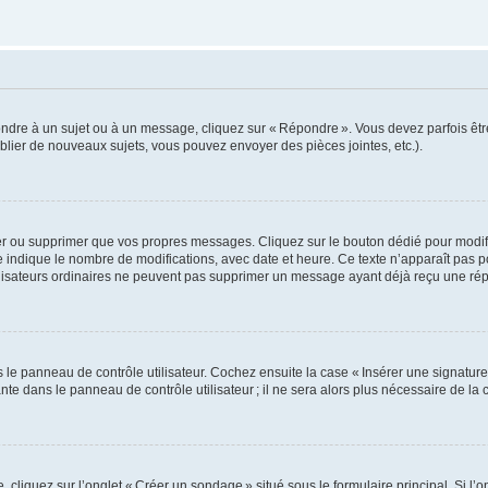
ondre à un sujet ou à un message, cliquez sur « Répondre ». Vous devez parfois êt
lier de nouveaux sujets, vous pouvez envoyer des pièces jointes, etc.).
er ou supprimer que vos propres messages. Cliquez sur le bouton dédié pour modif
e indique le nombre de modifications, avec date et heure. Ce texte n’apparaît pas 
utilisateurs ordinaires ne peuvent pas supprimer un message ayant déjà reçu une ré
e panneau de contrôle utilisateur. Cochez ensuite la case « Insérer une signature 
 dans le panneau de contrôle utilisateur ; il ne sera alors plus nécessaire de l
liquez sur l’onglet « Créer un sondage » situé sous le formulaire principal. Si l’