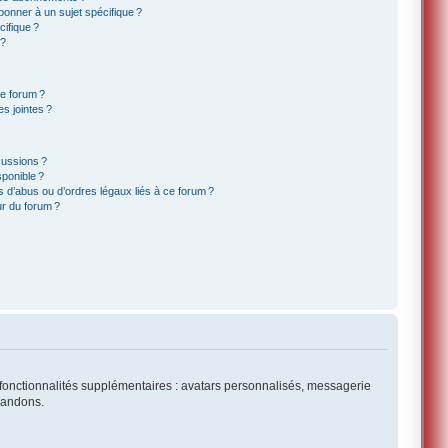
onner à un sujet spécifique ?
ifique ?
 ?
ce forum ?
s jointes ?
cussions ?
sponible ?
 d’abus ou d’ordres légaux liés à ce forum ?
r du forum ?
es fonctionnalités supplémentaires : avatars personnalisés, messagerie
mmandons.