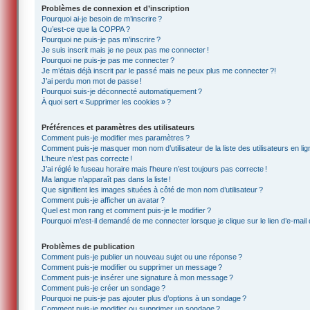
Problèmes de connexion et d’inscription
Pourquoi ai-je besoin de m’inscrire ?
Qu’est-ce que la COPPA ?
Pourquoi ne puis-je pas m’inscrire ?
Je suis inscrit mais je ne peux pas me connecter !
Pourquoi ne puis-je pas me connecter ?
Je m’étais déjà inscrit par le passé mais ne peux plus me connecter ?!
J’ai perdu mon mot de passe !
Pourquoi suis-je déconnecté automatiquement ?
À quoi sert « Supprimer les cookies » ?
Préférences et paramètres des utilisateurs
Comment puis-je modifier mes paramètres ?
Comment puis-je masquer mon nom d’utilisateur de la liste des utilisateurs en lig
L’heure n’est pas correcte !
J’ai réglé le fuseau horaire mais l’heure n’est toujours pas correcte !
Ma langue n’apparaît pas dans la liste !
Que signifient les images situées à côté de mon nom d’utilisateur ?
Comment puis-je afficher un avatar ?
Quel est mon rang et comment puis-je le modifier ?
Pourquoi m’est-il demandé de me connecter lorsque je clique sur le lien d’e-mail d
Problèmes de publication
Comment puis-je publier un nouveau sujet ou une réponse ?
Comment puis-je modifier ou supprimer un message ?
Comment puis-je insérer une signature à mon message ?
Comment puis-je créer un sondage ?
Pourquoi ne puis-je pas ajouter plus d’options à un sondage ?
Comment puis-je modifier ou supprimer un sondage ?