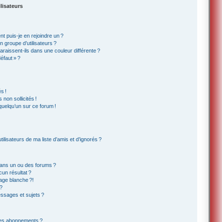
lisateurs
t puis-je en rejoindre un ?
 groupe d’utilisateurs ?
araissent-ils dans une couleur différente ?
éfaut » ?
s !
non sollicités !
 quelqu’un sur ce forum !
lisateurs de ma liste d’amis et d’ignorés ?
ans un ou des forums ?
un résultat ?
age blanche ?!
?
ssages et sujets ?
t les abonnements ?