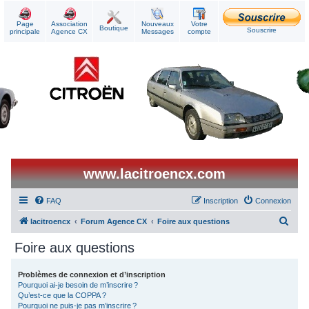
Page
Association
Nouveaux
Votre
Boutique
Souscrire
principale
Agence CX
Messages
compte
www.lacitroencx.com
FAQ
Inscription
Connexion
R
lacitroencx
Forum Agence CX
Foire aux questions
e
Foire aux questions
c
h
Problèmes de connexion et d’inscription
Pourquoi ai-je besoin de m’inscrire ?
e
Qu’est-ce que la COPPA ?
r
Pourquoi ne puis-je pas m’inscrire ?