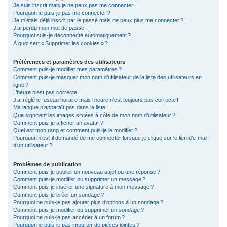
Je suis inscrit mais je ne peux pas me connecter !
c
Pourquoi ne puis-je pas me connecter ?
Je m’étais déjà inscrit par le passé mais ne peux plus me connecter ?!
h
J’ai perdu mon mot de passe !
e
Pourquoi suis-je déconnecté automatiquement ?
À quoi sert « Supprimer les cookies » ?
r
Préférences et paramètres des utilisateurs
Comment puis-je modifier mes paramètres ?
Comment puis-je masquer mon nom d’utilisateur de la liste des utilisateurs en
ligne ?
L’heure n’est pas correcte !
J’ai réglé le fuseau horaire mais l’heure n’est toujours pas correcte !
Ma langue n’apparaît pas dans la liste !
Que signifient les images situées à côté de mon nom d’utilisateur ?
Comment puis-je afficher un avatar ?
Quel est mon rang et comment puis-je le modifier ?
Pourquoi m’est-il demandé de me connecter lorsque je clique sur le lien d’e-mail
d’un utilisateur ?
Problèmes de publication
Comment puis-je publier un nouveau sujet ou une réponse ?
Comment puis-je modifier ou supprimer un message ?
Comment puis-je insérer une signature à mon message ?
Comment puis-je créer un sondage ?
Pourquoi ne puis-je pas ajouter plus d’options à un sondage ?
Comment puis-je modifier ou supprimer un sondage ?
Pourquoi ne puis-je pas accéder à un forum ?
Pourquoi ne puis-je pas importer de pièces jointes ?