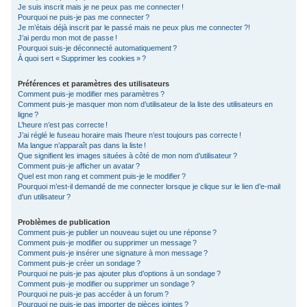
Je suis inscrit mais je ne peux pas me connecter !
c
Pourquoi ne puis-je pas me connecter ?
Je m’étais déjà inscrit par le passé mais ne peux plus me connecter ?!
h
J’ai perdu mon mot de passe !
e
Pourquoi suis-je déconnecté automatiquement ?
À quoi sert « Supprimer les cookies » ?
r
Préférences et paramètres des utilisateurs
Comment puis-je modifier mes paramètres ?
Comment puis-je masquer mon nom d’utilisateur de la liste des utilisateurs en
ligne ?
L’heure n’est pas correcte !
J’ai réglé le fuseau horaire mais l’heure n’est toujours pas correcte !
Ma langue n’apparaît pas dans la liste !
Que signifient les images situées à côté de mon nom d’utilisateur ?
Comment puis-je afficher un avatar ?
Quel est mon rang et comment puis-je le modifier ?
Pourquoi m’est-il demandé de me connecter lorsque je clique sur le lien d’e-mail
d’un utilisateur ?
Problèmes de publication
Comment puis-je publier un nouveau sujet ou une réponse ?
Comment puis-je modifier ou supprimer un message ?
Comment puis-je insérer une signature à mon message ?
Comment puis-je créer un sondage ?
Pourquoi ne puis-je pas ajouter plus d’options à un sondage ?
Comment puis-je modifier ou supprimer un sondage ?
Pourquoi ne puis-je pas accéder à un forum ?
Pourquoi ne puis-je pas importer de pièces jointes ?