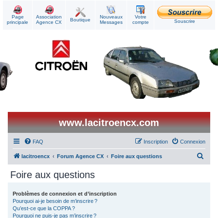
Page
Association
Nouveaux
Votre
Boutique
Souscrire
principale
Agence CX
Messages
compte
www.lacitroencx.com
FAQ
Inscription
Connexion
R
lacitroencx
Forum Agence CX
Foire aux questions
e
Foire aux questions
c
h
Problèmes de connexion et d’inscription
Pourquoi ai-je besoin de m’inscrire ?
e
Qu’est-ce que la COPPA ?
r
Pourquoi ne puis-je pas m’inscrire ?