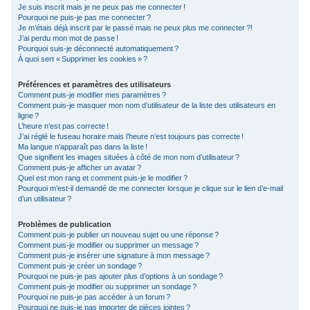
Je suis inscrit mais je ne peux pas me connecter !
c
Pourquoi ne puis-je pas me connecter ?
Je m’étais déjà inscrit par le passé mais ne peux plus me connecter ?!
h
J’ai perdu mon mot de passe !
e
Pourquoi suis-je déconnecté automatiquement ?
À quoi sert « Supprimer les cookies » ?
r
Préférences et paramètres des utilisateurs
Comment puis-je modifier mes paramètres ?
Comment puis-je masquer mon nom d’utilisateur de la liste des utilisateurs en
ligne ?
L’heure n’est pas correcte !
J’ai réglé le fuseau horaire mais l’heure n’est toujours pas correcte !
Ma langue n’apparaît pas dans la liste !
Que signifient les images situées à côté de mon nom d’utilisateur ?
Comment puis-je afficher un avatar ?
Quel est mon rang et comment puis-je le modifier ?
Pourquoi m’est-il demandé de me connecter lorsque je clique sur le lien d’e-mail
d’un utilisateur ?
Problèmes de publication
Comment puis-je publier un nouveau sujet ou une réponse ?
Comment puis-je modifier ou supprimer un message ?
Comment puis-je insérer une signature à mon message ?
Comment puis-je créer un sondage ?
Pourquoi ne puis-je pas ajouter plus d’options à un sondage ?
Comment puis-je modifier ou supprimer un sondage ?
Pourquoi ne puis-je pas accéder à un forum ?
Pourquoi ne puis-je pas importer de pièces jointes ?