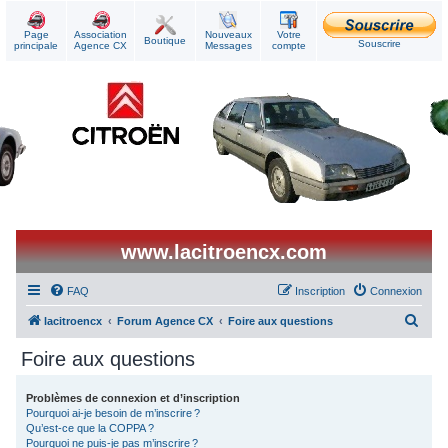
Page
Association
Nouveaux
Votre
Boutique
Souscrire
principale
Agence CX
Messages
compte
www.lacitroencx.com
FAQ
Inscription
Connexion
R
lacitroencx
Forum Agence CX
Foire aux questions
e
Foire aux questions
c
h
Problèmes de connexion et d’inscription
Pourquoi ai-je besoin de m’inscrire ?
e
Qu’est-ce que la COPPA ?
r
Pourquoi ne puis-je pas m’inscrire ?