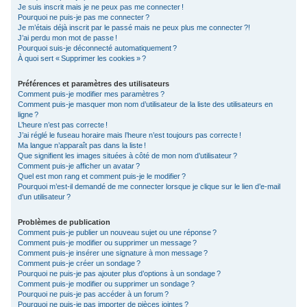
Je suis inscrit mais je ne peux pas me connecter !
c
Pourquoi ne puis-je pas me connecter ?
Je m’étais déjà inscrit par le passé mais ne peux plus me connecter ?!
h
J’ai perdu mon mot de passe !
e
Pourquoi suis-je déconnecté automatiquement ?
À quoi sert « Supprimer les cookies » ?
r
Préférences et paramètres des utilisateurs
Comment puis-je modifier mes paramètres ?
Comment puis-je masquer mon nom d’utilisateur de la liste des utilisateurs en
ligne ?
L’heure n’est pas correcte !
J’ai réglé le fuseau horaire mais l’heure n’est toujours pas correcte !
Ma langue n’apparaît pas dans la liste !
Que signifient les images situées à côté de mon nom d’utilisateur ?
Comment puis-je afficher un avatar ?
Quel est mon rang et comment puis-je le modifier ?
Pourquoi m’est-il demandé de me connecter lorsque je clique sur le lien d’e-mail
d’un utilisateur ?
Problèmes de publication
Comment puis-je publier un nouveau sujet ou une réponse ?
Comment puis-je modifier ou supprimer un message ?
Comment puis-je insérer une signature à mon message ?
Comment puis-je créer un sondage ?
Pourquoi ne puis-je pas ajouter plus d’options à un sondage ?
Comment puis-je modifier ou supprimer un sondage ?
Pourquoi ne puis-je pas accéder à un forum ?
Pourquoi ne puis-je pas importer de pièces jointes ?