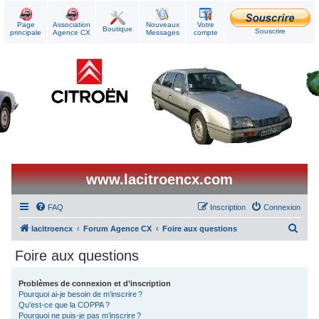
Page
Association
Nouveaux
Votre
Boutique
Souscrire
principale
Agence CX
Messages
compte
www.lacitroencx.com
FAQ
Inscription
Connexion
R
lacitroencx
Forum Agence CX
Foire aux questions
e
Foire aux questions
c
h
Problèmes de connexion et d’inscription
Pourquoi ai-je besoin de m’inscrire ?
e
Qu’est-ce que la COPPA ?
r
Pourquoi ne puis-je pas m’inscrire ?