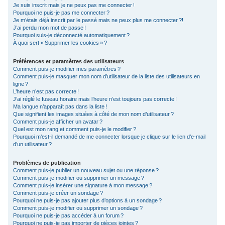
Je suis inscrit mais je ne peux pas me connecter !
c
Pourquoi ne puis-je pas me connecter ?
Je m’étais déjà inscrit par le passé mais ne peux plus me connecter ?!
h
J’ai perdu mon mot de passe !
e
Pourquoi suis-je déconnecté automatiquement ?
À quoi sert « Supprimer les cookies » ?
r
Préférences et paramètres des utilisateurs
Comment puis-je modifier mes paramètres ?
Comment puis-je masquer mon nom d’utilisateur de la liste des utilisateurs en
ligne ?
L’heure n’est pas correcte !
J’ai réglé le fuseau horaire mais l’heure n’est toujours pas correcte !
Ma langue n’apparaît pas dans la liste !
Que signifient les images situées à côté de mon nom d’utilisateur ?
Comment puis-je afficher un avatar ?
Quel est mon rang et comment puis-je le modifier ?
Pourquoi m’est-il demandé de me connecter lorsque je clique sur le lien d’e-mail
d’un utilisateur ?
Problèmes de publication
Comment puis-je publier un nouveau sujet ou une réponse ?
Comment puis-je modifier ou supprimer un message ?
Comment puis-je insérer une signature à mon message ?
Comment puis-je créer un sondage ?
Pourquoi ne puis-je pas ajouter plus d’options à un sondage ?
Comment puis-je modifier ou supprimer un sondage ?
Pourquoi ne puis-je pas accéder à un forum ?
Pourquoi ne puis-je pas importer de pièces jointes ?