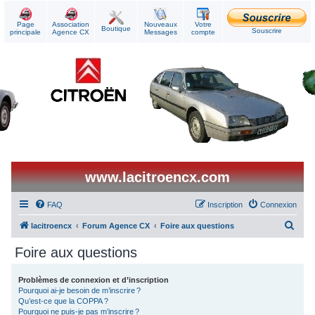
Page
Association
Nouveaux
Votre
Boutique
Souscrire
principale
Agence CX
Messages
compte
www.lacitroencx.com
FAQ
Inscription
Connexion
R
lacitroencx
Forum Agence CX
Foire aux questions
e
Foire aux questions
c
h
Problèmes de connexion et d’inscription
Pourquoi ai-je besoin de m’inscrire ?
e
Qu’est-ce que la COPPA ?
r
Pourquoi ne puis-je pas m’inscrire ?