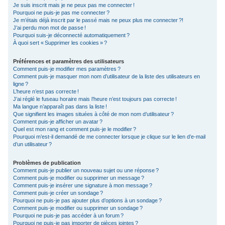
Je suis inscrit mais je ne peux pas me connecter !
c
Pourquoi ne puis-je pas me connecter ?
Je m’étais déjà inscrit par le passé mais ne peux plus me connecter ?!
h
J’ai perdu mon mot de passe !
e
Pourquoi suis-je déconnecté automatiquement ?
À quoi sert « Supprimer les cookies » ?
r
Préférences et paramètres des utilisateurs
Comment puis-je modifier mes paramètres ?
Comment puis-je masquer mon nom d’utilisateur de la liste des utilisateurs en
ligne ?
L’heure n’est pas correcte !
J’ai réglé le fuseau horaire mais l’heure n’est toujours pas correcte !
Ma langue n’apparaît pas dans la liste !
Que signifient les images situées à côté de mon nom d’utilisateur ?
Comment puis-je afficher un avatar ?
Quel est mon rang et comment puis-je le modifier ?
Pourquoi m’est-il demandé de me connecter lorsque je clique sur le lien d’e-mail
d’un utilisateur ?
Problèmes de publication
Comment puis-je publier un nouveau sujet ou une réponse ?
Comment puis-je modifier ou supprimer un message ?
Comment puis-je insérer une signature à mon message ?
Comment puis-je créer un sondage ?
Pourquoi ne puis-je pas ajouter plus d’options à un sondage ?
Comment puis-je modifier ou supprimer un sondage ?
Pourquoi ne puis-je pas accéder à un forum ?
Pourquoi ne puis-je pas importer de pièces jointes ?