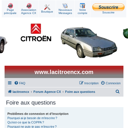
Page
Association
Nouveaux
Votre
Boutique
Souscrire
principale
Agence CX
Messages
compte
www.lacitroencx.com
FAQ
Inscription
Connexion
R
lacitroencx
Forum Agence CX
Foire aux questions
e
Foire aux questions
c
h
Problèmes de connexion et d’inscription
Pourquoi ai-je besoin de m’inscrire ?
e
Qu’est-ce que la COPPA ?
r
Pourquoi ne puis-je pas m’inscrire ?