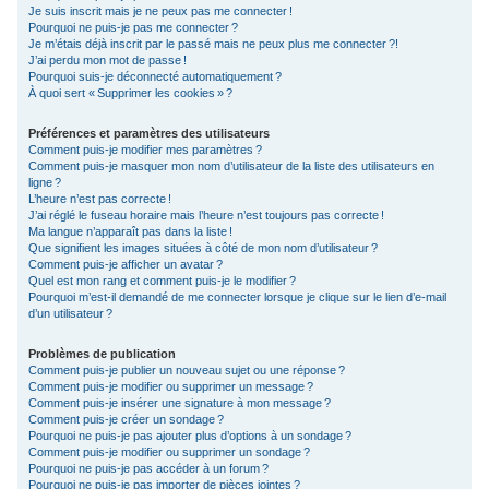
Je suis inscrit mais je ne peux pas me connecter !
c
Pourquoi ne puis-je pas me connecter ?
Je m’étais déjà inscrit par le passé mais ne peux plus me connecter ?!
h
J’ai perdu mon mot de passe !
e
Pourquoi suis-je déconnecté automatiquement ?
À quoi sert « Supprimer les cookies » ?
r
Préférences et paramètres des utilisateurs
Comment puis-je modifier mes paramètres ?
Comment puis-je masquer mon nom d’utilisateur de la liste des utilisateurs en
ligne ?
L’heure n’est pas correcte !
J’ai réglé le fuseau horaire mais l’heure n’est toujours pas correcte !
Ma langue n’apparaît pas dans la liste !
Que signifient les images situées à côté de mon nom d’utilisateur ?
Comment puis-je afficher un avatar ?
Quel est mon rang et comment puis-je le modifier ?
Pourquoi m’est-il demandé de me connecter lorsque je clique sur le lien d’e-mail
d’un utilisateur ?
Problèmes de publication
Comment puis-je publier un nouveau sujet ou une réponse ?
Comment puis-je modifier ou supprimer un message ?
Comment puis-je insérer une signature à mon message ?
Comment puis-je créer un sondage ?
Pourquoi ne puis-je pas ajouter plus d’options à un sondage ?
Comment puis-je modifier ou supprimer un sondage ?
Pourquoi ne puis-je pas accéder à un forum ?
Pourquoi ne puis-je pas importer de pièces jointes ?