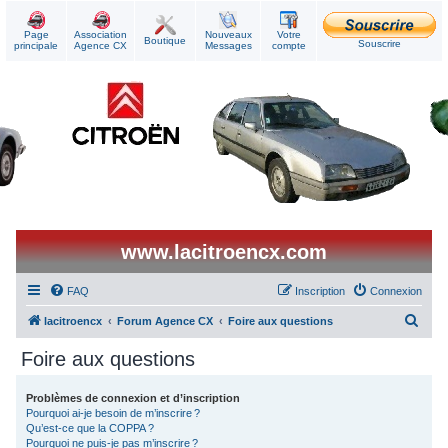
Page
Association
Nouveaux
Votre
Boutique
Souscrire
principale
Agence CX
Messages
compte
www.lacitroencx.com
FAQ
Inscription
Connexion
R
lacitroencx
Forum Agence CX
Foire aux questions
e
Foire aux questions
c
h
Problèmes de connexion et d’inscription
Pourquoi ai-je besoin de m’inscrire ?
e
Qu’est-ce que la COPPA ?
r
Pourquoi ne puis-je pas m’inscrire ?