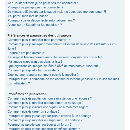
Je suis inscrit mais je ne peux pas me connecter !
c
Pourquoi ne puis-je pas me connecter ?
Je m’étais déjà inscrit par le passé mais ne peux plus me connecter ?!
h
J’ai perdu mon mot de passe !
e
Pourquoi suis-je déconnecté automatiquement ?
À quoi sert « Supprimer les cookies » ?
r
Préférences et paramètres des utilisateurs
Comment puis-je modifier mes paramètres ?
Comment puis-je masquer mon nom d’utilisateur de la liste des utilisateurs en
ligne ?
L’heure n’est pas correcte !
J’ai réglé le fuseau horaire mais l’heure n’est toujours pas correcte !
Ma langue n’apparaît pas dans la liste !
Que signifient les images situées à côté de mon nom d’utilisateur ?
Comment puis-je afficher un avatar ?
Quel est mon rang et comment puis-je le modifier ?
Pourquoi m’est-il demandé de me connecter lorsque je clique sur le lien d’e-mail
d’un utilisateur ?
Problèmes de publication
Comment puis-je publier un nouveau sujet ou une réponse ?
Comment puis-je modifier ou supprimer un message ?
Comment puis-je insérer une signature à mon message ?
Comment puis-je créer un sondage ?
Pourquoi ne puis-je pas ajouter plus d’options à un sondage ?
Comment puis-je modifier ou supprimer un sondage ?
Pourquoi ne puis-je pas accéder à un forum ?
Pourquoi ne puis-je pas importer de pièces jointes ?