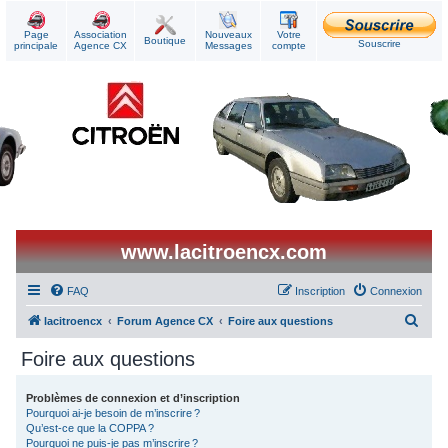
Page
Association
Nouveaux
Votre
Boutique
Souscrire
principale
Agence CX
Messages
compte
www.lacitroencx.com
FAQ
Inscription
Connexion
R
lacitroencx
Forum Agence CX
Foire aux questions
e
Foire aux questions
c
h
Problèmes de connexion et d’inscription
Pourquoi ai-je besoin de m’inscrire ?
e
Qu’est-ce que la COPPA ?
r
Pourquoi ne puis-je pas m’inscrire ?