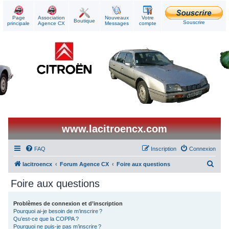
Page
Association
Nouveaux
Votre
Boutique
Souscrire
principale
Agence CX
Messages
compte
www.lacitroencx.com
FAQ
Inscription
Connexion
R
lacitroencx
Forum Agence CX
Foire aux questions
e
Foire aux questions
c
h
Problèmes de connexion et d’inscription
Pourquoi ai-je besoin de m’inscrire ?
e
Qu’est-ce que la COPPA ?
r
Pourquoi ne puis-je pas m’inscrire ?