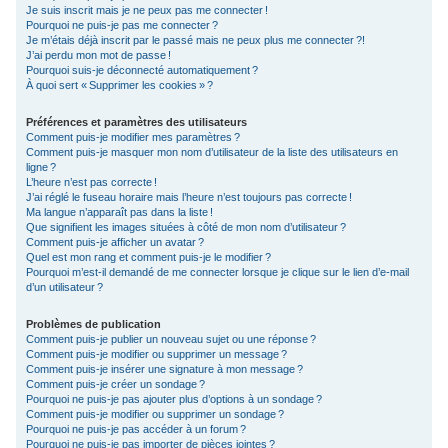
Je suis inscrit mais je ne peux pas me connecter !
c
Pourquoi ne puis-je pas me connecter ?
Je m’étais déjà inscrit par le passé mais ne peux plus me connecter ?!
h
J’ai perdu mon mot de passe !
e
Pourquoi suis-je déconnecté automatiquement ?
À quoi sert « Supprimer les cookies » ?
r
Préférences et paramètres des utilisateurs
Comment puis-je modifier mes paramètres ?
Comment puis-je masquer mon nom d’utilisateur de la liste des utilisateurs en
ligne ?
L’heure n’est pas correcte !
J’ai réglé le fuseau horaire mais l’heure n’est toujours pas correcte !
Ma langue n’apparaît pas dans la liste !
Que signifient les images situées à côté de mon nom d’utilisateur ?
Comment puis-je afficher un avatar ?
Quel est mon rang et comment puis-je le modifier ?
Pourquoi m’est-il demandé de me connecter lorsque je clique sur le lien d’e-mail
d’un utilisateur ?
Problèmes de publication
Comment puis-je publier un nouveau sujet ou une réponse ?
Comment puis-je modifier ou supprimer un message ?
Comment puis-je insérer une signature à mon message ?
Comment puis-je créer un sondage ?
Pourquoi ne puis-je pas ajouter plus d’options à un sondage ?
Comment puis-je modifier ou supprimer un sondage ?
Pourquoi ne puis-je pas accéder à un forum ?
Pourquoi ne puis-je pas importer de pièces jointes ?