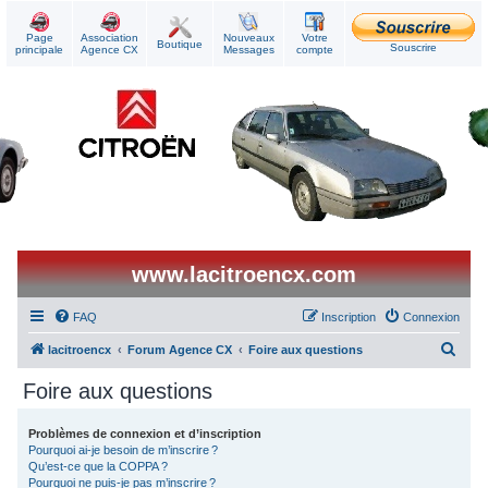
Page
Association
Nouveaux
Votre
Boutique
Souscrire
principale
Agence CX
Messages
compte
www.lacitroencx.com
FAQ
Inscription
Connexion
R
lacitroencx
Forum Agence CX
Foire aux questions
e
Foire aux questions
c
h
Problèmes de connexion et d’inscription
Pourquoi ai-je besoin de m’inscrire ?
e
Qu’est-ce que la COPPA ?
r
Pourquoi ne puis-je pas m’inscrire ?