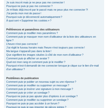
Je suis inscrit mais je ne peux pas me connecter !
c
Pourquoi ne puis-je pas me connecter ?
Je m’étais déjà inscrit par le passé mais ne peux plus me connecter ?!
h
J’ai perdu mon mot de passe !
e
Pourquoi suis-je déconnecté automatiquement ?
À quoi sert « Supprimer les cookies » ?
r
Préférences et paramètres des utilisateurs
Comment puis-je modifier mes paramètres ?
Comment puis-je masquer mon nom d’utilisateur de la liste des utilisateurs en
ligne ?
L’heure n’est pas correcte !
J’ai réglé le fuseau horaire mais l’heure n’est toujours pas correcte !
Ma langue n’apparaît pas dans la liste !
Que signifient les images situées à côté de mon nom d’utilisateur ?
Comment puis-je afficher un avatar ?
Quel est mon rang et comment puis-je le modifier ?
Pourquoi m’est-il demandé de me connecter lorsque je clique sur le lien d’e-mail
d’un utilisateur ?
Problèmes de publication
Comment puis-je publier un nouveau sujet ou une réponse ?
Comment puis-je modifier ou supprimer un message ?
Comment puis-je insérer une signature à mon message ?
Comment puis-je créer un sondage ?
Pourquoi ne puis-je pas ajouter plus d’options à un sondage ?
Comment puis-je modifier ou supprimer un sondage ?
Pourquoi ne puis-je pas accéder à un forum ?
Pourquoi ne puis-je pas importer de pièces jointes ?