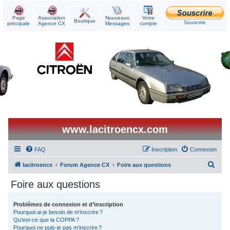
Page
Association
Nouveaux
Votre
Boutique
Souscrire
principale
Agence CX
Messages
compte
www.lacitroencx.com
FAQ
Inscription
Connexion
R
lacitroencx
Forum Agence CX
Foire aux questions
e
Foire aux questions
c
h
Problèmes de connexion et d’inscription
Pourquoi ai-je besoin de m’inscrire ?
e
Qu’est-ce que la COPPA ?
r
Pourquoi ne puis-je pas m’inscrire ?