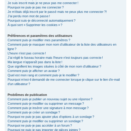
Je suis inscrit mais je ne peux pas me connecter !
c
Pourquoi ne puis-je pas me connecter ?
Je m’étais déjà inscrit par le passé mais ne peux plus me connecter ?!
h
J’ai perdu mon mot de passe !
e
Pourquoi suis-je déconnecté automatiquement ?
À quoi sert « Supprimer les cookies » ?
r
Préférences et paramètres des utilisateurs
Comment puis-je modifier mes paramètres ?
Comment puis-je masquer mon nom d’utilisateur de la liste des utilisateurs en
ligne ?
L’heure n’est pas correcte !
J’ai réglé le fuseau horaire mais l’heure n’est toujours pas correcte !
Ma langue n’apparaît pas dans la liste !
Que signifient les images situées à côté de mon nom d’utilisateur ?
Comment puis-je afficher un avatar ?
Quel est mon rang et comment puis-je le modifier ?
Pourquoi m’est-il demandé de me connecter lorsque je clique sur le lien d’e-mail
d’un utilisateur ?
Problèmes de publication
Comment puis-je publier un nouveau sujet ou une réponse ?
Comment puis-je modifier ou supprimer un message ?
Comment puis-je insérer une signature à mon message ?
Comment puis-je créer un sondage ?
Pourquoi ne puis-je pas ajouter plus d’options à un sondage ?
Comment puis-je modifier ou supprimer un sondage ?
Pourquoi ne puis-je pas accéder à un forum ?
Pourquoi ne puis-je pas importer de pièces jointes ?