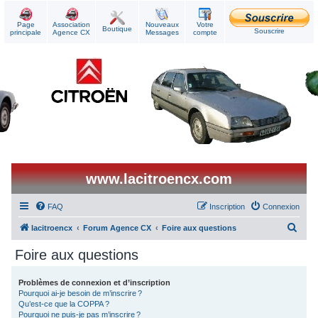
Page
Association
Nouveaux
Votre
Boutique
Souscrire
principale
Agence CX
Messages
compte
www.lacitroencx.com
FAQ
Inscription
Connexion
R
lacitroencx
Forum Agence CX
Foire aux questions
e
Foire aux questions
c
h
Problèmes de connexion et d’inscription
Pourquoi ai-je besoin de m’inscrire ?
e
Qu’est-ce que la COPPA ?
r
Pourquoi ne puis-je pas m’inscrire ?