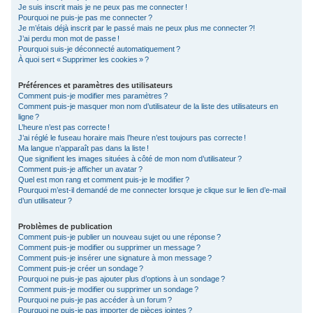
Je suis inscrit mais je ne peux pas me connecter !
c
Pourquoi ne puis-je pas me connecter ?
Je m’étais déjà inscrit par le passé mais ne peux plus me connecter ?!
h
J’ai perdu mon mot de passe !
e
Pourquoi suis-je déconnecté automatiquement ?
À quoi sert « Supprimer les cookies » ?
r
Préférences et paramètres des utilisateurs
Comment puis-je modifier mes paramètres ?
Comment puis-je masquer mon nom d’utilisateur de la liste des utilisateurs en
ligne ?
L’heure n’est pas correcte !
J’ai réglé le fuseau horaire mais l’heure n’est toujours pas correcte !
Ma langue n’apparaît pas dans la liste !
Que signifient les images situées à côté de mon nom d’utilisateur ?
Comment puis-je afficher un avatar ?
Quel est mon rang et comment puis-je le modifier ?
Pourquoi m’est-il demandé de me connecter lorsque je clique sur le lien d’e-mail
d’un utilisateur ?
Problèmes de publication
Comment puis-je publier un nouveau sujet ou une réponse ?
Comment puis-je modifier ou supprimer un message ?
Comment puis-je insérer une signature à mon message ?
Comment puis-je créer un sondage ?
Pourquoi ne puis-je pas ajouter plus d’options à un sondage ?
Comment puis-je modifier ou supprimer un sondage ?
Pourquoi ne puis-je pas accéder à un forum ?
Pourquoi ne puis-je pas importer de pièces jointes ?