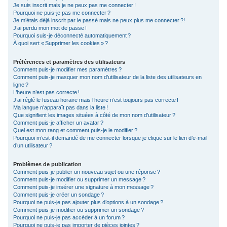
Je suis inscrit mais je ne peux pas me connecter !
c
Pourquoi ne puis-je pas me connecter ?
Je m’étais déjà inscrit par le passé mais ne peux plus me connecter ?!
h
J’ai perdu mon mot de passe !
e
Pourquoi suis-je déconnecté automatiquement ?
À quoi sert « Supprimer les cookies » ?
r
Préférences et paramètres des utilisateurs
Comment puis-je modifier mes paramètres ?
Comment puis-je masquer mon nom d’utilisateur de la liste des utilisateurs en
ligne ?
L’heure n’est pas correcte !
J’ai réglé le fuseau horaire mais l’heure n’est toujours pas correcte !
Ma langue n’apparaît pas dans la liste !
Que signifient les images situées à côté de mon nom d’utilisateur ?
Comment puis-je afficher un avatar ?
Quel est mon rang et comment puis-je le modifier ?
Pourquoi m’est-il demandé de me connecter lorsque je clique sur le lien d’e-mail
d’un utilisateur ?
Problèmes de publication
Comment puis-je publier un nouveau sujet ou une réponse ?
Comment puis-je modifier ou supprimer un message ?
Comment puis-je insérer une signature à mon message ?
Comment puis-je créer un sondage ?
Pourquoi ne puis-je pas ajouter plus d’options à un sondage ?
Comment puis-je modifier ou supprimer un sondage ?
Pourquoi ne puis-je pas accéder à un forum ?
Pourquoi ne puis-je pas importer de pièces jointes ?