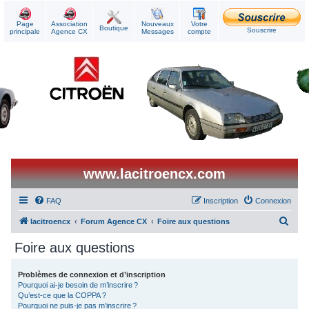
Page
Association
Nouveaux
Votre
Boutique
Souscrire
principale
Agence CX
Messages
compte
www.lacitroencx.com
FAQ
Inscription
Connexion
R
lacitroencx
Forum Agence CX
Foire aux questions
e
Foire aux questions
c
h
Problèmes de connexion et d’inscription
Pourquoi ai-je besoin de m’inscrire ?
e
Qu’est-ce que la COPPA ?
r
Pourquoi ne puis-je pas m’inscrire ?