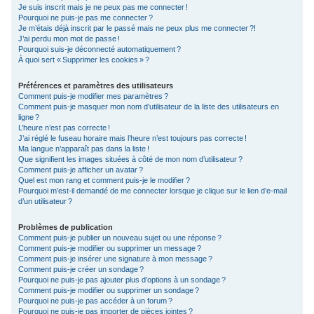
Je suis inscrit mais je ne peux pas me connecter !
c
Pourquoi ne puis-je pas me connecter ?
Je m’étais déjà inscrit par le passé mais ne peux plus me connecter ?!
h
J’ai perdu mon mot de passe !
e
Pourquoi suis-je déconnecté automatiquement ?
À quoi sert « Supprimer les cookies » ?
r
Préférences et paramètres des utilisateurs
Comment puis-je modifier mes paramètres ?
Comment puis-je masquer mon nom d’utilisateur de la liste des utilisateurs en
ligne ?
L’heure n’est pas correcte !
J’ai réglé le fuseau horaire mais l’heure n’est toujours pas correcte !
Ma langue n’apparaît pas dans la liste !
Que signifient les images situées à côté de mon nom d’utilisateur ?
Comment puis-je afficher un avatar ?
Quel est mon rang et comment puis-je le modifier ?
Pourquoi m’est-il demandé de me connecter lorsque je clique sur le lien d’e-mail
d’un utilisateur ?
Problèmes de publication
Comment puis-je publier un nouveau sujet ou une réponse ?
Comment puis-je modifier ou supprimer un message ?
Comment puis-je insérer une signature à mon message ?
Comment puis-je créer un sondage ?
Pourquoi ne puis-je pas ajouter plus d’options à un sondage ?
Comment puis-je modifier ou supprimer un sondage ?
Pourquoi ne puis-je pas accéder à un forum ?
Pourquoi ne puis-je pas importer de pièces jointes ?