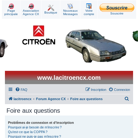
Page
Association
Nouveaux
Votre
Boutique
Souscrire
principale
Agence CX
Messages
compte
www.lacitroencx.com
FAQ
Inscription
Connexion
R
lacitroencx
Forum Agence CX
Foire aux questions
e
Foire aux questions
c
h
Problèmes de connexion et d’inscription
Pourquoi ai-je besoin de m’inscrire ?
e
Qu’est-ce que la COPPA ?
r
Pourquoi ne puis-je pas m’inscrire ?