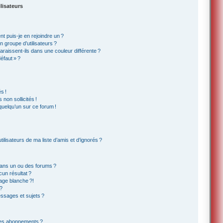
lisateurs
t puis-je en rejoindre un ?
 groupe d’utilisateurs ?
araissent-ils dans une couleur différente ?
éfaut » ?
s !
non sollicités !
 quelqu’un sur ce forum !
lisateurs de ma liste d’amis et d’ignorés ?
ans un ou des forums ?
un résultat ?
age blanche ?!
?
ssages et sujets ?
t les abonnements ?