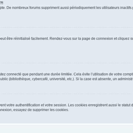
 ?!
mpte. De nombreux forums suppriment aussi périodiquement les utilisateurs inactifs
eut être réinitialisé facilement. Rendez-vous sur la page de connexion et cliquez su
tez connecté que pendant une durée limitée. Cela évite l’utilisation de votre comp
blic (bibliothèque, cybercafé, université, etc.). Si la case est absente, un administ
t votre authentification et votre session. Les cookies enregistrent aussi le statut 
nexion, essayez de supprimer les cookies.