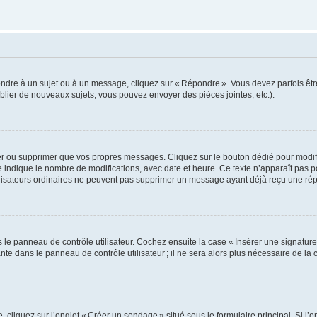
ondre à un sujet ou à un message, cliquez sur « Répondre ». Vous devez parfois êt
lier de nouveaux sujets, vous pouvez envoyer des pièces jointes, etc.).
er ou supprimer que vos propres messages. Cliquez sur le bouton dédié pour modif
e indique le nombre de modifications, avec date et heure. Ce texte n’apparaît pas 
utilisateurs ordinaires ne peuvent pas supprimer un message ayant déjà reçu une ré
e panneau de contrôle utilisateur. Cochez ensuite la case « Insérer une signature 
 dans le panneau de contrôle utilisateur ; il ne sera alors plus nécessaire de l
liquez sur l’onglet « Créer un sondage » situé sous le formulaire principal. Si l’