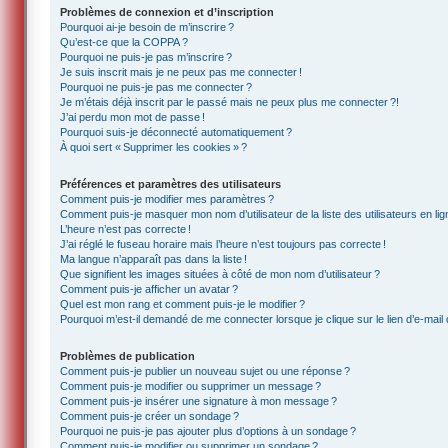
Problèmes de connexion et d’inscription
Pourquoi ai-je besoin de m’inscrire ?
Qu’est-ce que la COPPA ?
Pourquoi ne puis-je pas m’inscrire ?
Je suis inscrit mais je ne peux pas me connecter !
Pourquoi ne puis-je pas me connecter ?
Je m’étais déjà inscrit par le passé mais ne peux plus me connecter ?!
J’ai perdu mon mot de passe !
Pourquoi suis-je déconnecté automatiquement ?
À quoi sert « Supprimer les cookies » ?
Préférences et paramètres des utilisateurs
Comment puis-je modifier mes paramètres ?
Comment puis-je masquer mon nom d’utilisateur de la liste des utilisateurs en lig
L’heure n’est pas correcte !
J’ai réglé le fuseau horaire mais l’heure n’est toujours pas correcte !
Ma langue n’apparaît pas dans la liste !
Que signifient les images situées à côté de mon nom d’utilisateur ?
Comment puis-je afficher un avatar ?
Quel est mon rang et comment puis-je le modifier ?
Pourquoi m’est-il demandé de me connecter lorsque je clique sur le lien d’e-mail d
Problèmes de publication
Comment puis-je publier un nouveau sujet ou une réponse ?
Comment puis-je modifier ou supprimer un message ?
Comment puis-je insérer une signature à mon message ?
Comment puis-je créer un sondage ?
Pourquoi ne puis-je pas ajouter plus d’options à un sondage ?
Comment puis-je modifier ou supprimer un sondage ?