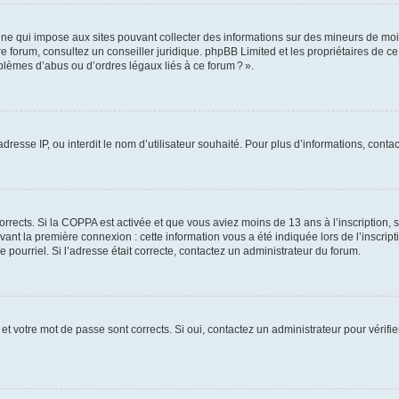
ine qui impose aux sites pouvant collecter des informations sur des mineurs de mo
votre forum, consultez un conseiller juridique. phpBB Limited et les propriétaires de 
blèmes d’abus ou d’ordres légaux liés à ce forum ? ».
adresse IP, ou interdit le nom d’utilisateur souhaité. Pour plus d’informations, cont
corrects. Si la COPPA est activée et que vous aviez moins de 13 ans à l’inscription, 
ant la première connexion : cette information vous a été indiquée lors de l’inscripti
 pourriel. Si l’adresse était correcte, contactez un administrateur du forum.
et votre mot de passe sont corrects. Si oui, contactez un administrateur pour vérifie