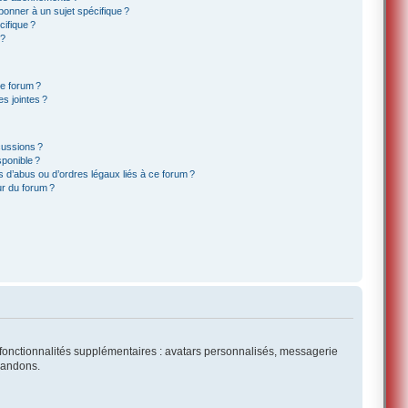
onner à un sujet spécifique ?
ifique ?
 ?
ce forum ?
s jointes ?
cussions ?
sponible ?
 d’abus ou d’ordres légaux liés à ce forum ?
r du forum ?
es fonctionnalités supplémentaires : avatars personnalisés, messagerie
mmandons.