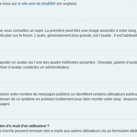
ez-vous sur
le site web de phpBB
® (en anglais).
e vous consultez un sujet. La première peut être une image associée à votre rang, l
iculier sur le forum. L’autre, généralement plus grande, est l’avatar : il est habitu
 ajouter un avatar via l’une des quatre méthodes suivantes : Gravatar, galerie d’av
ser d’avatar, contactez un administrateur.
é (selon votre nombre de messages publiés) ou identifient certains utilisateurs parti
 abuser de ce système en publiant inutilement pour faire monter votre rang : beauco
sages.
en d’e-mail d’un utilisateur ?
eurs inscrits peuvent envoyer des e-mails aux autres utilisateurs via un formulaire dé