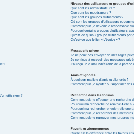
Niveaux des utilisateurs et groupes d’uti
Que sont les administrateurs ?
Que sont les modérateurs ?
Que sont les groupes d’utilisateurs ?
Où sont les groupes d’utilisateurs et commen
Comment puis-je devenir le responsable d’un
Pourquoi certains groupes d’utilisateurs app
Qu’est-ce qu’un « groupe d’utilisateurs par d
Qu’est-ce que le lien « L’équipe » ?
Messagerie privée
Je ne peux pas envoyer de messages privé
Je continue à recevoir des messages privés 
ne ?
J’ai reçu un e-mail indésirable de la part de
Amis et ignorés
À quoi sert ma liste d’amis et d’ignorés ?
Comment puis-je ajouter ou supprimer des uti
Recherche dans les forums
’un utilisateur ?
Comment puis-je effectuer une recherche d
Pourquoi ma recherche ne renvoie-t-elle auc
Pourquoi ma recherche renvoie-t-elle une p
Comment puis-je rechercher des membres 
Comment puis-je retrouver mes propres me
Favoris et abonnements
Quelle est la différence entre les favoris e