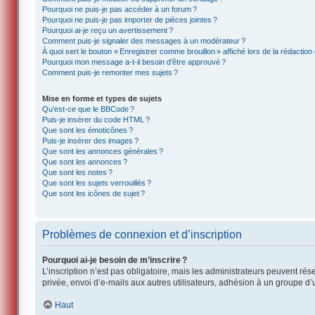
Pourquoi ne puis-je pas accéder à un forum ?
Pourquoi ne puis-je pas importer de pièces jointes ?
Pourquoi ai-je reçu un avertissement ?
Comment puis-je signaler des messages à un modérateur ?
À quoi sert le bouton « Enregistrer comme brouillon » affiché lors de la rédaction 
Pourquoi mon message a-t-il besoin d’être approuvé ?
Comment puis-je remonter mes sujets ?
Mise en forme et types de sujets
Qu’est-ce que le BBCode ?
Puis-je insérer du code HTML ?
Que sont les émoticônes ?
Puis-je insérer des images ?
Que sont les annonces générales ?
Que sont les annonces ?
Que sont les notes ?
Que sont les sujets verrouillés ?
Que sont les icônes de sujet ?
Problèmes de connexion et d’inscription
Pourquoi ai-je besoin de m’inscrire ?
L’inscription n’est pas obligatoire, mais les administrateurs peuvent ré
privée, envoi d’e-mails aux autres utilisateurs, adhésion à un groupe d’
Haut