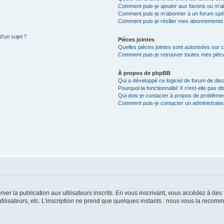
Comment puis-je ajouter aux favoris ou m’ab
Comment puis-je m’abonner à un forum spéc
Comment puis-je résilier mes abonnements
d’un sujet ?
Pièces jointes
Quelles pièces jointes sont autorisées sur 
Comment puis-je retrouver toutes mes pièce
À propos de phpBB
Qui a développé ce logiciel de forum de dis
Pourquoi la fonctionnalité X n’est-elle pas di
Qui dois-je contacter à propos de problèmes
Comment puis-je contacter un administrateu
server la publication aux utilisateurs inscrits. En vous inscrivant, vous accédez à d
utilisateurs, etc. L’inscription ne prend que quelques instants : nous vous la reco