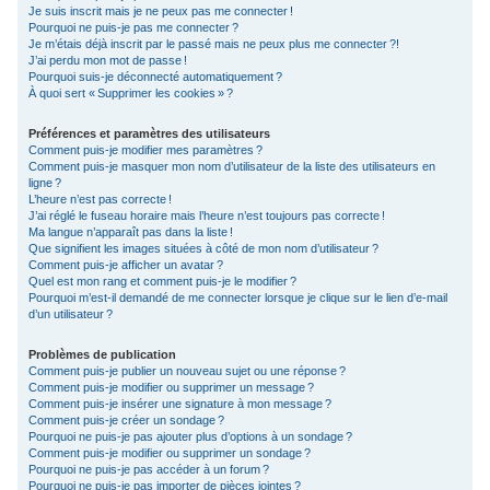
Je suis inscrit mais je ne peux pas me connecter !
c
Pourquoi ne puis-je pas me connecter ?
Je m’étais déjà inscrit par le passé mais ne peux plus me connecter ?!
h
J’ai perdu mon mot de passe !
e
Pourquoi suis-je déconnecté automatiquement ?
À quoi sert « Supprimer les cookies » ?
r
Préférences et paramètres des utilisateurs
Comment puis-je modifier mes paramètres ?
Comment puis-je masquer mon nom d’utilisateur de la liste des utilisateurs en
ligne ?
L’heure n’est pas correcte !
J’ai réglé le fuseau horaire mais l’heure n’est toujours pas correcte !
Ma langue n’apparaît pas dans la liste !
Que signifient les images situées à côté de mon nom d’utilisateur ?
Comment puis-je afficher un avatar ?
Quel est mon rang et comment puis-je le modifier ?
Pourquoi m’est-il demandé de me connecter lorsque je clique sur le lien d’e-mail
d’un utilisateur ?
Problèmes de publication
Comment puis-je publier un nouveau sujet ou une réponse ?
Comment puis-je modifier ou supprimer un message ?
Comment puis-je insérer une signature à mon message ?
Comment puis-je créer un sondage ?
Pourquoi ne puis-je pas ajouter plus d’options à un sondage ?
Comment puis-je modifier ou supprimer un sondage ?
Pourquoi ne puis-je pas accéder à un forum ?
Pourquoi ne puis-je pas importer de pièces jointes ?