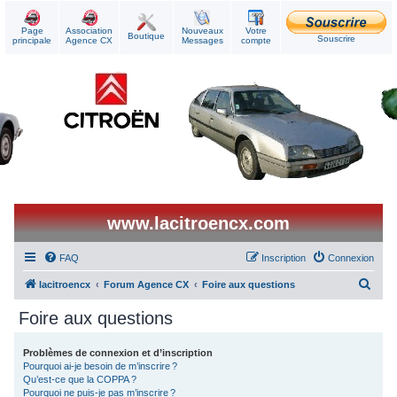
Page
Association
Nouveaux
Votre
Boutique
Souscrire
principale
Agence CX
Messages
compte
www.lacitroencx.com
FAQ
Inscription
Connexion
R
lacitroencx
Forum Agence CX
Foire aux questions
e
Foire aux questions
c
h
Problèmes de connexion et d’inscription
Pourquoi ai-je besoin de m’inscrire ?
e
Qu’est-ce que la COPPA ?
r
Pourquoi ne puis-je pas m’inscrire ?