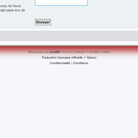
 vous ne l’avez
ail saisie lors de
Développé par
phpBB
® Forum Software © phpBB Limited
Traduction française officielle
©
Qiaeru
Confidentialité
|
Conditions