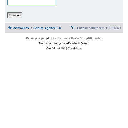
c
h
e
r
lacitroencx
Forum Agence CX
Fuseau horaire sur
UTC+02:00
Développé par
phpBB
® Forum Software © phpBB Limited
Traduction française officielle
©
Qiaeru
Confidentialité
|
Conditions