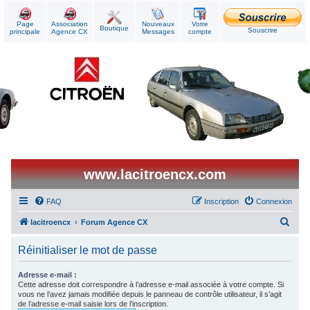
Page
Association
Nouveaux
Votre
Boutique
Souscrire
principale
Agence CX
Messages
compte
www.lacitroencx.com
FAQ
Inscription
Connexion
R
lacitroencx
Forum Agence CX
e
Réinitialiser le mot de passe
c
h
Adresse e-mail :
Cette adresse doit correspondre à l’adresse e-mail associée à votre compte. Si
e
vous ne l’avez jamais modifiée depuis le panneau de contrôle utilisateur, il s’agit
de l’adresse e-mail saisie lors de l’inscription.
r