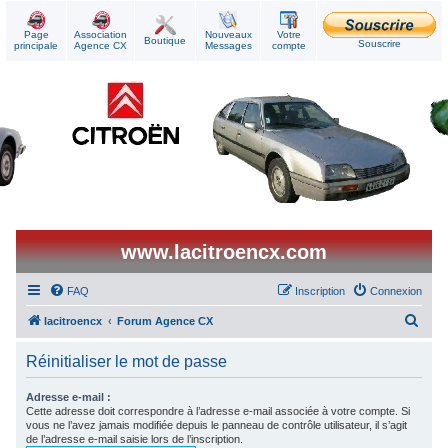
Page
Association
Nouveaux
Votre
Boutique
Souscrire
principale
Agence CX
Messages
compte
www.lacitroencx.com
FAQ
Inscription
Connexion
R
lacitroencx
Forum Agence CX
e
Réinitialiser le mot de passe
c
h
Adresse e-mail :
Cette adresse doit correspondre à l’adresse e-mail associée à votre compte. Si
e
vous ne l’avez jamais modifiée depuis le panneau de contrôle utilisateur, il s’agit
de l’adresse e-mail saisie lors de l’inscription.
r