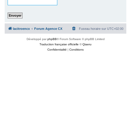
c
h
e
r
lacitroencx
Forum Agence CX
Fuseau horaire sur
UTC+02:00
Développé par
phpBB
® Forum Software © phpBB Limited
Traduction française officielle
©
Qiaeru
Confidentialité
|
Conditions