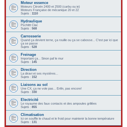
Moteur essence
c
Moteurs Citroën 2400 et 2500 (carbu ou ie)
Moteurs Française de mécanique 20 et 22
h
Sujets :
1110
e
Hydraulique
Pschittt Clac
r
Sujets :
568
Carrosserie
Quand ça devient terne, ça rouille ou ça se cabosse... C'est par ici que
ça se passe
Sujets :
528
Freinage
Important ça... Sinon paf le mur
Sujets :
145
Direction
La diravi et ses mystères...
Sujets :
152
Liaisons au sol
Une CX, ça ne vole pas... Enfin, pas encore!
Sujets :
330
Electricité
Le royaume des faux contacts et des ampoules grillées
Sujets :
855
Climatisation
Ici on souffle le chaud et le froid pour maintenir la bonne température
Sujets :
131