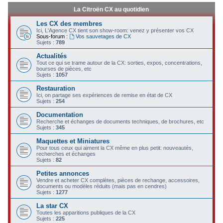
La Citroën CX au quotidien
Les CX des membres
Ici, L'Agence CX tient son show-room: venez y présenter vos CX
Sous-forum :
Vos sauvetages de CX
Sujets :
789
Actualités
Tout ce qui se trame autour de la CX: sorties, expos, concentrations,
bourses de pièces, etc
Sujets :
1057
Restauration
Ici, on partage ses expériences de remise en état de CX
Sujets :
254
Documentation
Recherche et échanges de documents techniques, de brochures, etc
Sujets :
345
Maquettes et Miniatures
Pour tous ceux qui aiment la CX même en plus petit: nouveautés,
recherches et échanges
Sujets :
82
Petites annonces
Vendre et acheter CX complètes, pièces de rechange, accessoires,
documents ou modèles réduits (mais pas en cendres)
Sujets :
1277
La star CX
Toutes les apparitions publiques de la CX
Sujets :
225