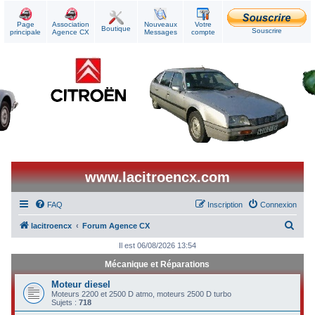
Page
Association
Nouveaux
Votre
Boutique
Souscrire
principale
Agence CX
Messages
compte
www.lacitroencx.com
FAQ
Inscription
Connexion
R
lacitroencx
Forum Agence CX
e
Il est 06/08/2026 13:54
c
Mécanique et Réparations
h
Moteur diesel
e
Moteurs 2200 et 2500 D atmo, moteurs 2500 D turbo
Sujets :
718
r