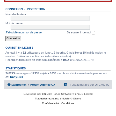
CONNEXION
•
INSCRIPTION
Nom d’utilisateur :
Mot de passe :
J’ai oublié mon mot de passe
Se souvenir de moi
QUI EST EN LIGNE ?
Au total, il y a
12
utilisateurs en ligne :: 2 inscrits, 0 invisible et 10 invités (selon le
nombre d’utilisateurs actifs des 4 dernières minutes)
Record d’utilisateurs en ligne simultanément :
1992
le 01/08/2026 19:46
STATISTIQUES
243273
messages •
12335
sujets •
1636
membres • Notre membre le plus récent
est
Dany1104
lacitroencx
Forum Agence CX
Fuseau horaire sur
UTC+02:00
Développé par
phpBB
® Forum Software © phpBB Limited
Traduction française officielle
©
Qiaeru
Confidentialité
|
Conditions