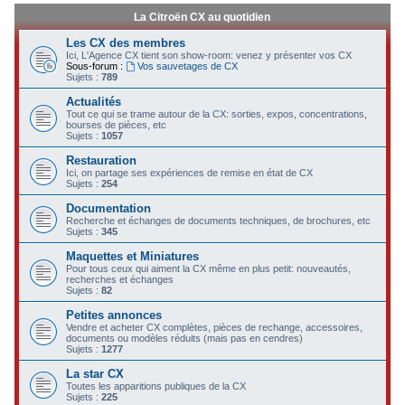
La Citroën CX au quotidien
Les CX des membres
Ici, L'Agence CX tient son show-room: venez y présenter vos CX
Sous-forum :
Vos sauvetages de CX
Sujets :
789
Actualités
Tout ce qui se trame autour de la CX: sorties, expos, concentrations,
bourses de pièces, etc
Sujets :
1057
Restauration
Ici, on partage ses expériences de remise en état de CX
Sujets :
254
Documentation
Recherche et échanges de documents techniques, de brochures, etc
Sujets :
345
Maquettes et Miniatures
Pour tous ceux qui aiment la CX même en plus petit: nouveautés,
recherches et échanges
Sujets :
82
Petites annonces
Vendre et acheter CX complètes, pièces de rechange, accessoires,
documents ou modèles réduits (mais pas en cendres)
Sujets :
1277
La star CX
Toutes les apparitions publiques de la CX
Sujets :
225