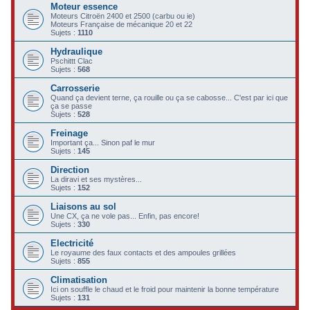
Moteur essence
c
Moteurs Citroën 2400 et 2500 (carbu ou ie)
Moteurs Française de mécanique 20 et 22
h
Sujets :
1110
e
Hydraulique
Pschittt Clac
r
Sujets :
568
Carrosserie
Quand ça devient terne, ça rouille ou ça se cabosse... C'est par ici que
ça se passe
Sujets :
528
Freinage
Important ça... Sinon paf le mur
Sujets :
145
Direction
La diravi et ses mystères...
Sujets :
152
Liaisons au sol
Une CX, ça ne vole pas... Enfin, pas encore!
Sujets :
330
Electricité
Le royaume des faux contacts et des ampoules grillées
Sujets :
855
Climatisation
Ici on souffle le chaud et le froid pour maintenir la bonne température
Sujets :
131