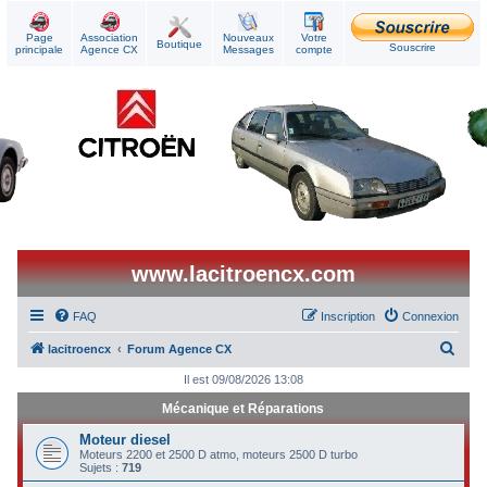
Page
Association
Nouveaux
Votre
Boutique
Souscrire
principale
Agence CX
Messages
compte
www.lacitroencx.com
FAQ
Inscription
Connexion
R
lacitroencx
Forum Agence CX
e
Il est 09/08/2026 13:08
c
Mécanique et Réparations
h
Moteur diesel
e
Moteurs 2200 et 2500 D atmo, moteurs 2500 D turbo
Sujets :
719
r