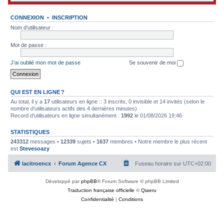
CONNEXION
•
INSCRIPTION
Nom d’utilisateur :
Mot de passe :
J’ai oublié mon mot de passe
Se souvenir de moi
QUI EST EN LIGNE ?
Au total, il y a
17
utilisateurs en ligne :: 3 inscrits, 0 invisible et 14 invités (selon le
nombre d’utilisateurs actifs des 4 dernières minutes)
Record d’utilisateurs en ligne simultanément :
1992
le 01/08/2026 19:46
STATISTIQUES
243312
messages •
12339
sujets •
1637
membres • Notre membre le plus récent
est
Stevesoazy
lacitroencx
Forum Agence CX
Fuseau horaire sur
UTC+02:00
Développé par
phpBB
® Forum Software © phpBB Limited
Traduction française officielle
©
Qiaeru
Confidentialité
|
Conditions