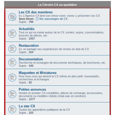
La Citroën CX au quotidien
Les CX des membres
Ici, L'Agence CX tient son show-room: venez y présenter vos CX
Sous-forum :
Vos sauvetages de CX
Sujets :
789
Actualités
Tout ce qui se trame autour de la CX: sorties, expos, concentrations,
bourses de pièces, etc
Sujets :
1057
Restauration
Ici, on partage ses expériences de remise en état de CX
Sujets :
254
Documentation
Recherche et échanges de documents techniques, de brochures, etc
Sujets :
345
Maquettes et Miniatures
Pour tous ceux qui aiment la CX même en plus petit: nouveautés,
recherches et échanges
Sujets :
82
Petites annonces
Vendre et acheter CX complètes, pièces de rechange, accessoires,
documents ou modèles réduits (mais pas en cendres)
Sujets :
1277
La star CX
Toutes les apparitions publiques de la CX
Sujets :
225