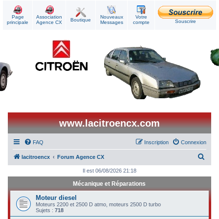
Page
Association
Nouveaux
Votre
Boutique
Souscrire
principale
Agence CX
Messages
compte
www.lacitroencx.com
FAQ
Inscription
Connexion
R
lacitroencx
Forum Agence CX
e
Il est 06/08/2026 21:18
c
Mécanique et Réparations
h
Moteur diesel
e
Moteurs 2200 et 2500 D atmo, moteurs 2500 D turbo
Sujets :
718
r