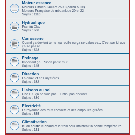
Moteur essence
c
Moteurs Citroën 2400 et 2500 (carbu ou ie)
Moteurs Française de mécanique 20 et 22
h
Sujets :
1110
e
Hydraulique
Pschittt Clac
r
Sujets :
568
Carrosserie
Quand ça devient terne, ça rouille ou ça se cabosse... C'est par ici que
ça se passe
Sujets :
528
Freinage
Important ça... Sinon paf le mur
Sujets :
145
Direction
La diravi et ses mystères...
Sujets :
152
Liaisons au sol
Une CX, ça ne vole pas... Enfin, pas encore!
Sujets :
330
Electricité
Le royaume des faux contacts et des ampoules grillées
Sujets :
855
Climatisation
Ici on souffle le chaud et le froid pour maintenir la bonne température
Sujets :
131