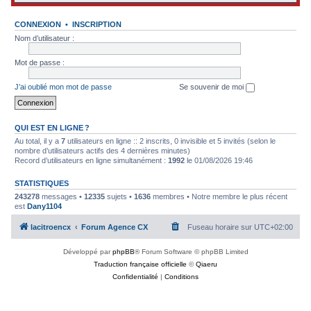
CONNEXION
•
INSCRIPTION
Nom d’utilisateur :
Mot de passe :
J’ai oublié mon mot de passe
Se souvenir de moi
QUI EST EN LIGNE ?
Au total, il y a
7
utilisateurs en ligne :: 2 inscrits, 0 invisible et 5 invités (selon le
nombre d’utilisateurs actifs des 4 dernières minutes)
Record d’utilisateurs en ligne simultanément :
1992
le 01/08/2026 19:46
STATISTIQUES
243278
messages •
12335
sujets •
1636
membres • Notre membre le plus récent
est
Dany1104
lacitroencx
Forum Agence CX
Fuseau horaire sur
UTC+02:00
Développé par
phpBB
® Forum Software © phpBB Limited
Traduction française officielle
©
Qiaeru
Confidentialité
|
Conditions