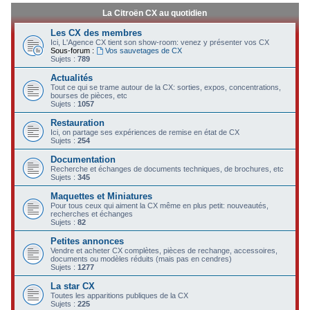
La Citroën CX au quotidien
Les CX des membres
Ici, L'Agence CX tient son show-room: venez y présenter vos CX
Sous-forum :
Vos sauvetages de CX
Sujets :
789
Actualités
Tout ce qui se trame autour de la CX: sorties, expos, concentrations,
bourses de pièces, etc
Sujets :
1057
Restauration
Ici, on partage ses expériences de remise en état de CX
Sujets :
254
Documentation
Recherche et échanges de documents techniques, de brochures, etc
Sujets :
345
Maquettes et Miniatures
Pour tous ceux qui aiment la CX même en plus petit: nouveautés,
recherches et échanges
Sujets :
82
Petites annonces
Vendre et acheter CX complètes, pièces de rechange, accessoires,
documents ou modèles réduits (mais pas en cendres)
Sujets :
1277
La star CX
Toutes les apparitions publiques de la CX
Sujets :
225