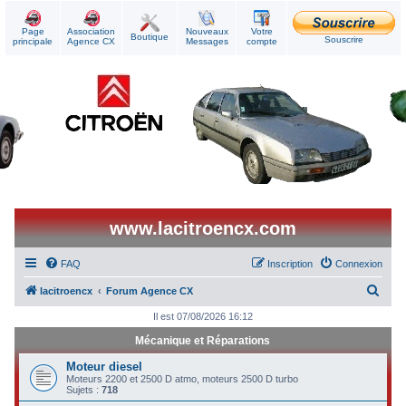
Page
Association
Nouveaux
Votre
Boutique
Souscrire
principale
Agence CX
Messages
compte
www.lacitroencx.com
FAQ
Inscription
Connexion
R
lacitroencx
Forum Agence CX
e
Il est 07/08/2026 16:12
c
Mécanique et Réparations
h
Moteur diesel
e
Moteurs 2200 et 2500 D atmo, moteurs 2500 D turbo
Sujets :
718
r