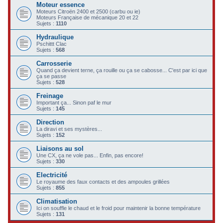
Moteur essence
c
Moteurs Citroën 2400 et 2500 (carbu ou ie)
Moteurs Française de mécanique 20 et 22
h
Sujets :
1110
e
Hydraulique
Pschittt Clac
r
Sujets :
568
Carrosserie
Quand ça devient terne, ça rouille ou ça se cabosse... C'est par ici que
ça se passe
Sujets :
528
Freinage
Important ça... Sinon paf le mur
Sujets :
145
Direction
La diravi et ses mystères...
Sujets :
152
Liaisons au sol
Une CX, ça ne vole pas... Enfin, pas encore!
Sujets :
330
Electricité
Le royaume des faux contacts et des ampoules grillées
Sujets :
855
Climatisation
Ici on souffle le chaud et le froid pour maintenir la bonne température
Sujets :
131