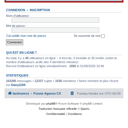
CONNEXION
•
INSCRIPTION
Nom d’utilisateur :
Mot de passe :
J’ai oublié mon mot de passe
Se souvenir de moi
QUI EST EN LIGNE ?
Au total, il y a
40
utilisateurs en ligne :: 4 inscrits, 0 invisible et 36 invités (selon le
nombre d’utilisateurs actifs des 4 dernières minutes)
Record d’utilisateurs en ligne simultanément :
1992
le 01/08/2026 19:46
STATISTIQUES
243285
messages •
12337
sujets •
1636
membres • Notre membre le plus récent
est
Dany1104
lacitroencx
Forum Agence CX
Fuseau horaire sur
UTC+02:00
Développé par
phpBB
® Forum Software © phpBB Limited
Traduction française officielle
©
Qiaeru
Confidentialité
|
Conditions