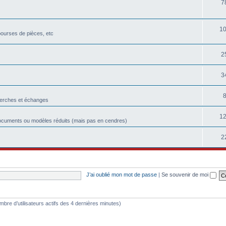
7
1
bourses de pièces, etc
2
3
herches et échanges
1
ocuments ou modèles réduits (mais pas en cendres)
2
J’ai oublié mon mot de passe
|
Se souvenir de moi
 nombre d’utilisateurs actifs des 4 dernières minutes)