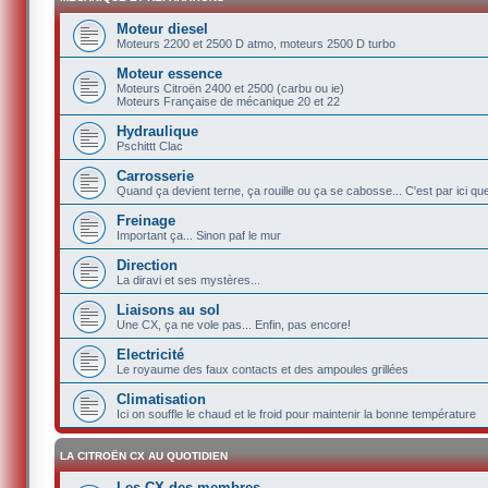
Moteur diesel
Moteurs 2200 et 2500 D atmo, moteurs 2500 D turbo
Moteur essence
Moteurs Citroën 2400 et 2500 (carbu ou ie)
Moteurs Française de mécanique 20 et 22
Hydraulique
Pschittt Clac
Carrosserie
Quand ça devient terne, ça rouille ou ça se cabosse... C'est par ici q
Freinage
Important ça... Sinon paf le mur
Direction
La diravi et ses mystères...
Liaisons au sol
Une CX, ça ne vole pas... Enfin, pas encore!
Electricité
Le royaume des faux contacts et des ampoules grillées
Climatisation
Ici on souffle le chaud et le froid pour maintenir la bonne température
LA CITROËN CX AU QUOTIDIEN
Les CX des membres