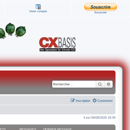
Votre compte
Souscrire
Rechercher
Recherche
Inscription
Connexion
Il est 06/08/2026 18:30
JETS
MESSAGES
DERNIER MESSAGE