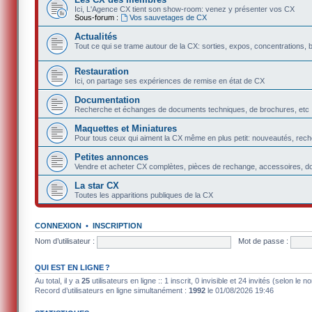
Ici, L'Agence CX tient son show-room: venez y présenter vos CX
Sous-forum :
Vos sauvetages de CX
Actualités
Tout ce qui se trame autour de la CX: sorties, expos, concentrations, 
Restauration
Ici, on partage ses expériences de remise en état de CX
Documentation
Recherche et échanges de documents techniques, de brochures, etc
Maquettes et Miniatures
Pour tous ceux qui aiment la CX même en plus petit: nouveautés, rec
Petites annonces
Vendre et acheter CX complètes, pièces de rechange, accessoires, d
La star CX
Toutes les apparitions publiques de la CX
CONNEXION
•
INSCRIPTION
Nom d’utilisateur :
Mot de passe :
QUI EST EN LIGNE ?
Au total, il y a
25
utilisateurs en ligne :: 1 inscrit, 0 invisible et 24 invités (selon le
Record d’utilisateurs en ligne simultanément :
1992
le 01/08/2026 19:46