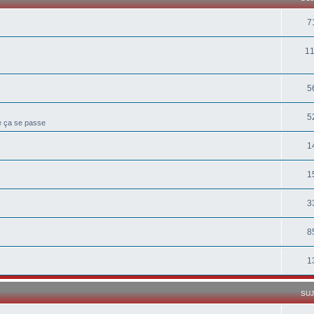
7
1
5
5
ue ça se passe
1
1
3
8
1
SU