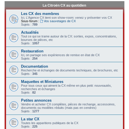
La Citroën CX au quotidien
Les CX des membres
Ici, L'Agence CX tient son show-room: venez y présenter vos CX
Sous-forum :
Vos sauvetages de CX
Sujets :
789
Actualités
Tout ce qui se trame autour de la CX: sorties, expos, concentrations,
bourses de pièces, etc
Sujets :
1057
Restauration
Ici, on partage ses expériences de remise en état de CX
Sujets :
254
Documentation
Recherche et échanges de documents techniques, de brochures, etc
Sujets :
345
Maquettes et Miniatures
Pour tous ceux qui aiment la CX même en plus petit: nouveautés,
recherches et échanges
Sujets :
82
Petites annonces
Vendre et acheter CX complètes, pièces de rechange, accessoires,
documents ou modèles réduits (mais pas en cendres)
Sujets :
1277
La star CX
Toutes les apparitions publiques de la CX
Sujets :
225