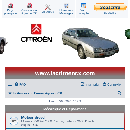
Page
Association
Nouveaux
Votre
Boutique
Souscrire
principale
Agence CX
Messages
compte
www.lacitroencx.com
FAQ
Inscription
Connexion
R
lacitroencx
Forum Agence CX
e
Il est 07/08/2026 14:09
c
Mécanique et Réparations
h
Moteur diesel
e
Moteurs 2200 et 2500 D atmo, moteurs 2500 D turbo
Sujets :
718
r