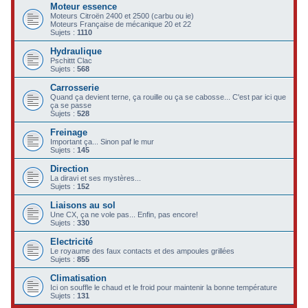
Moteur essence
c
Moteurs Citroën 2400 et 2500 (carbu ou ie)
Moteurs Française de mécanique 20 et 22
h
Sujets :
1110
e
Hydraulique
Pschittt Clac
r
Sujets :
568
Carrosserie
Quand ça devient terne, ça rouille ou ça se cabosse... C'est par ici que
ça se passe
Sujets :
528
Freinage
Important ça... Sinon paf le mur
Sujets :
145
Direction
La diravi et ses mystères...
Sujets :
152
Liaisons au sol
Une CX, ça ne vole pas... Enfin, pas encore!
Sujets :
330
Electricité
Le royaume des faux contacts et des ampoules grillées
Sujets :
855
Climatisation
Ici on souffle le chaud et le froid pour maintenir la bonne température
Sujets :
131