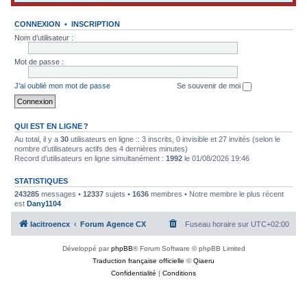
CONNEXION
•
INSCRIPTION
Nom d’utilisateur :
Mot de passe :
J’ai oublié mon mot de passe
Se souvenir de moi
QUI EST EN LIGNE ?
Au total, il y a
30
utilisateurs en ligne :: 3 inscrits, 0 invisible et 27 invités (selon le
nombre d’utilisateurs actifs des 4 dernières minutes)
Record d’utilisateurs en ligne simultanément :
1992
le 01/08/2026 19:46
STATISTIQUES
243285
messages •
12337
sujets •
1636
membres • Notre membre le plus récent
est
Dany1104
lacitroencx
Forum Agence CX
Fuseau horaire sur
UTC+02:00
Développé par
phpBB
® Forum Software © phpBB Limited
Traduction française officielle
©
Qiaeru
Confidentialité
|
Conditions