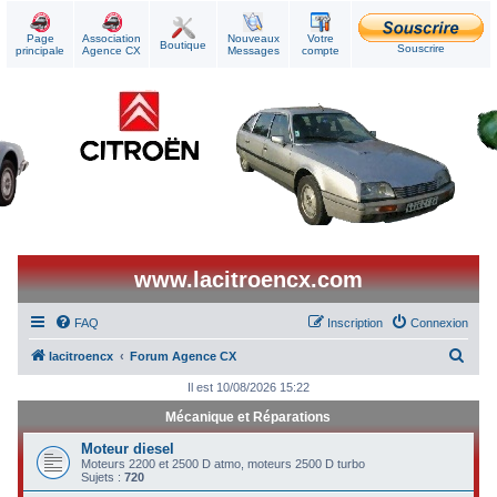
Page
Association
Nouveaux
Votre
Boutique
Souscrire
principale
Agence CX
Messages
compte
www.lacitroencx.com
FAQ
Inscription
Connexion
R
lacitroencx
Forum Agence CX
e
Il est 10/08/2026 15:22
c
Mécanique et Réparations
h
Moteur diesel
e
Moteurs 2200 et 2500 D atmo, moteurs 2500 D turbo
Sujets :
720
r