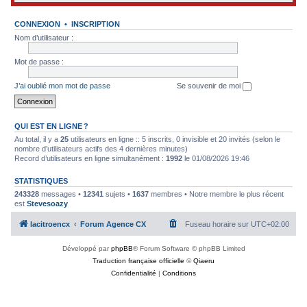
CONNEXION
•
INSCRIPTION
Nom d’utilisateur :
Mot de passe :
J’ai oublié mon mot de passe
Se souvenir de moi
QUI EST EN LIGNE ?
Au total, il y a
25
utilisateurs en ligne :: 5 inscrits, 0 invisible et 20 invités (selon le
nombre d’utilisateurs actifs des 4 dernières minutes)
Record d’utilisateurs en ligne simultanément :
1992
le 01/08/2026 19:46
STATISTIQUES
243328
messages •
12341
sujets •
1637
membres • Notre membre le plus récent
est
Stevesoazy
lacitroencx
Forum Agence CX
Fuseau horaire sur
UTC+02:00
Développé par
phpBB
® Forum Software © phpBB Limited
Traduction française officielle
©
Qiaeru
Confidentialité
|
Conditions