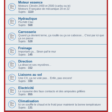
Moteur essence
c
Moteurs Citroën 2400 et 2500 (carbu ou ie)
Moteurs Française de mécanique 20 et 22
h
Sujets :
1110
e
Hydraulique
Pschittt Clac
r
Sujets :
568
Carrosserie
Quand ça devient terne, ça rouille ou ça se cabosse... C'est par ici que
ça se passe
Sujets :
528
Freinage
Important ça... Sinon paf le mur
Sujets :
145
Direction
La diravi et ses mystères...
Sujets :
152
Liaisons au sol
Une CX, ça ne vole pas... Enfin, pas encore!
Sujets :
330
Electricité
Le royaume des faux contacts et des ampoules grillées
Sujets :
855
Climatisation
Ici on souffle le chaud et le froid pour maintenir la bonne température
Sujets :
131