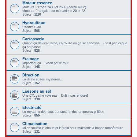
Moteur essence
c
Moteurs Citroën 2400 et 2500 (carbu ou ie)
Moteurs Française de mécanique 20 et 22
h
Sujets :
1110
e
Hydraulique
Pschittt Clac
r
Sujets :
568
Carrosserie
Quand ça devient terne, ça rouille ou ça se cabosse... C'est par ici que
ça se passe
Sujets :
528
Freinage
Important ça... Sinon paf le mur
Sujets :
145
Direction
La diravi et ses mystères...
Sujets :
152
Liaisons au sol
Une CX, ça ne vole pas... Enfin, pas encore!
Sujets :
330
Electricité
Le royaume des faux contacts et des ampoules grillées
Sujets :
855
Climatisation
Ici on souffle le chaud et le froid pour maintenir la bonne température
Sujets :
131