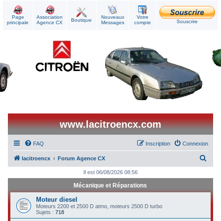
Page
Association
Nouveaux
Votre
Boutique
Souscrire
principale
Agence CX
Messages
compte
www.lacitroencx.com
FAQ
Inscription
Connexion
R
lacitroencx
Forum Agence CX
e
Il est 06/08/2026 08:56
c
Mécanique et Réparations
h
Moteur diesel
e
Moteurs 2200 et 2500 D atmo, moteurs 2500 D turbo
Sujets :
718
r