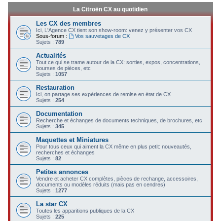
La Citroën CX au quotidien
Les CX des membres
Ici, L'Agence CX tient son show-room: venez y présenter vos CX
Sous-forum :
Vos sauvetages de CX
Sujets :
789
Actualités
Tout ce qui se trame autour de la CX: sorties, expos, concentrations,
bourses de pièces, etc
Sujets :
1057
Restauration
Ici, on partage ses expériences de remise en état de CX
Sujets :
254
Documentation
Recherche et échanges de documents techniques, de brochures, etc
Sujets :
345
Maquettes et Miniatures
Pour tous ceux qui aiment la CX même en plus petit: nouveautés,
recherches et échanges
Sujets :
82
Petites annonces
Vendre et acheter CX complètes, pièces de rechange, accessoires,
documents ou modèles réduits (mais pas en cendres)
Sujets :
1277
La star CX
Toutes les apparitions publiques de la CX
Sujets :
225