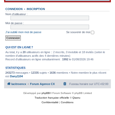
CONNEXION
•
INSCRIPTION
Nom d’utilisateur :
Mot de passe :
J’ai oublié mon mot de passe
Se souvenir de moi
QUI EST EN LIGNE ?
Au total, il y a
20
utilisateurs en ligne :: 2 inscrits, 0 invisible et 18 invités (selon le
nombre d’utilisateurs actifs des 4 dernières minutes)
Record d’utilisateurs en ligne simultanément :
1992
le 01/08/2026 19:46
STATISTIQUES
243273
messages •
12335
sujets •
1636
membres • Notre membre le plus récent
est
Dany1104
lacitroencx
Forum Agence CX
Fuseau horaire sur
UTC+02:00
Développé par
phpBB
® Forum Software © phpBB Limited
Traduction française officielle
©
Qiaeru
Confidentialité
|
Conditions