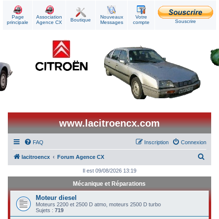
Page
Association
Nouveaux
Votre
Boutique
Souscrire
principale
Agence CX
Messages
compte
www.lacitroencx.com
FAQ
Inscription
Connexion
R
lacitroencx
Forum Agence CX
e
Il est 09/08/2026 13:19
c
Mécanique et Réparations
h
Moteur diesel
e
Moteurs 2200 et 2500 D atmo, moteurs 2500 D turbo
Sujets :
719
r