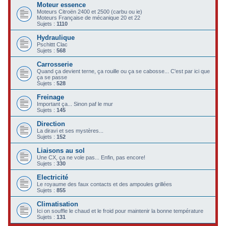
Moteur essence
c
Moteurs Citroën 2400 et 2500 (carbu ou ie)
Moteurs Française de mécanique 20 et 22
h
Sujets :
1110
e
Hydraulique
Pschittt Clac
r
Sujets :
568
Carrosserie
Quand ça devient terne, ça rouille ou ça se cabosse... C'est par ici que
ça se passe
Sujets :
528
Freinage
Important ça... Sinon paf le mur
Sujets :
145
Direction
La diravi et ses mystères...
Sujets :
152
Liaisons au sol
Une CX, ça ne vole pas... Enfin, pas encore!
Sujets :
330
Electricité
Le royaume des faux contacts et des ampoules grillées
Sujets :
855
Climatisation
Ici on souffle le chaud et le froid pour maintenir la bonne température
Sujets :
131