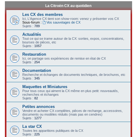
La Citroën CX au quotidien
Les CX des membres
Ici, L'Agence CX tient son show-room: venez y présenter vos CX
Sous-forum :
Vos sauvetages de CX
Sujets :
789
Actualités
Tout ce qui se trame autour de la CX: sorties, expos, concentrations,
bourses de pièces, etc
Sujets :
1057
Restauration
Ici, on partage ses expériences de remise en état de CX
Sujets :
254
Documentation
Recherche et échanges de documents techniques, de brochures, etc
Sujets :
345
Maquettes et Miniatures
Pour tous ceux qui aiment la CX même en plus petit: nouveautés,
recherches et échanges
Sujets :
82
Petites annonces
Vendre et acheter CX complètes, pièces de rechange, accessoires,
documents ou modèles réduits (mais pas en cendres)
Sujets :
1277
La star CX
Toutes les apparitions publiques de la CX
Sujets :
225