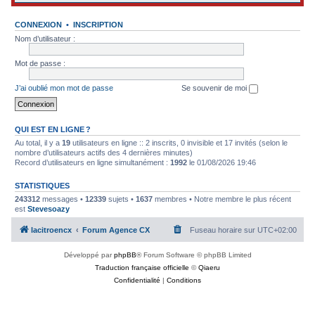
CONNEXION
•
INSCRIPTION
Nom d’utilisateur :
Mot de passe :
J’ai oublié mon mot de passe
Se souvenir de moi
QUI EST EN LIGNE ?
Au total, il y a
19
utilisateurs en ligne :: 2 inscrits, 0 invisible et 17 invités (selon le
nombre d’utilisateurs actifs des 4 dernières minutes)
Record d’utilisateurs en ligne simultanément :
1992
le 01/08/2026 19:46
STATISTIQUES
243312
messages •
12339
sujets •
1637
membres • Notre membre le plus récent
est
Stevesoazy
lacitroencx
Forum Agence CX
Fuseau horaire sur
UTC+02:00
Développé par
phpBB
® Forum Software © phpBB Limited
Traduction française officielle
©
Qiaeru
Confidentialité
|
Conditions