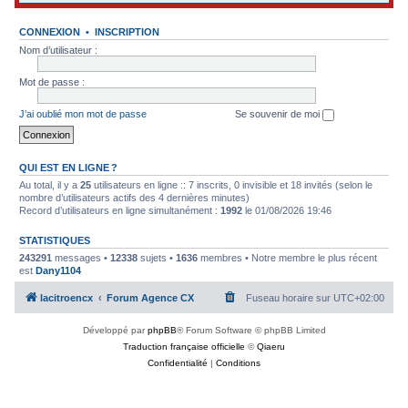
CONNEXION
•
INSCRIPTION
Nom d’utilisateur :
Mot de passe :
J’ai oublié mon mot de passe
Se souvenir de moi
QUI EST EN LIGNE ?
Au total, il y a
25
utilisateurs en ligne :: 7 inscrits, 0 invisible et 18 invités (selon le
nombre d’utilisateurs actifs des 4 dernières minutes)
Record d’utilisateurs en ligne simultanément :
1992
le 01/08/2026 19:46
STATISTIQUES
243291
messages •
12338
sujets •
1636
membres • Notre membre le plus récent
est
Dany1104
lacitroencx
Forum Agence CX
Fuseau horaire sur
UTC+02:00
Développé par
phpBB
® Forum Software © phpBB Limited
Traduction française officielle
©
Qiaeru
Confidentialité
|
Conditions