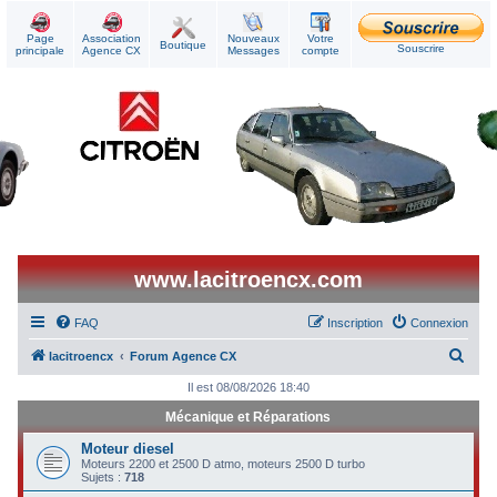
Page
Association
Nouveaux
Votre
Boutique
Souscrire
principale
Agence CX
Messages
compte
www.lacitroencx.com
FAQ
Inscription
Connexion
R
lacitroencx
Forum Agence CX
e
Il est 08/08/2026 18:40
c
Mécanique et Réparations
h
Moteur diesel
e
Moteurs 2200 et 2500 D atmo, moteurs 2500 D turbo
Sujets :
718
r