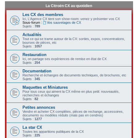
La Citroën CX au quotidien
Les CX des membres
Ici, L'Agence CX tient son show-room: venez y présenter vos CX
Sous-forum :
Vos sauvetages de CX
Sujets :
789
Actualités
Tout ce qui se trame autour de la CX: sorties, expos, concentrations,
bourses de pièces, etc
Sujets :
1057
Restauration
Ici, on partage ses expériences de remise en état de CX
Sujets :
254
Documentation
Recherche et échanges de documents techniques, de brochures, etc
Sujets :
345
Maquettes et Miniatures
Pour tous ceux qui aiment la CX même en plus petit: nouveautés,
recherches et échanges
Sujets :
82
Petites annonces
Vendre et acheter CX complètes, pièces de rechange, accessoires,
documents ou modèles réduits (mais pas en cendres)
Sujets :
1277
La star CX
Toutes les apparitions publiques de la CX
Sujets :
225