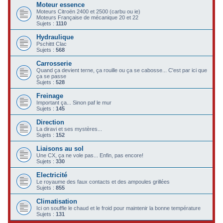
Moteur essence
c
Moteurs Citroën 2400 et 2500 (carbu ou ie)
Moteurs Française de mécanique 20 et 22
h
Sujets :
1110
e
Hydraulique
Pschittt Clac
r
Sujets :
568
Carrosserie
Quand ça devient terne, ça rouille ou ça se cabosse... C'est par ici que
ça se passe
Sujets :
528
Freinage
Important ça... Sinon paf le mur
Sujets :
145
Direction
La diravi et ses mystères...
Sujets :
152
Liaisons au sol
Une CX, ça ne vole pas... Enfin, pas encore!
Sujets :
330
Electricité
Le royaume des faux contacts et des ampoules grillées
Sujets :
855
Climatisation
Ici on souffle le chaud et le froid pour maintenir la bonne température
Sujets :
131