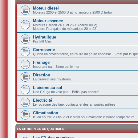
Moteur diesel
Moteurs 2200 et 2500 D atmo, moteurs 2500 D turbo
Moteur essence
Moteurs Citroën 2400 et 2500 (carbu ou ie)
Moteurs Française de mécanique 20 et 22
Hydraulique
Pschittt Clac
Carrosserie
Quand ça devient terne, ça rouille ou ça se cabosse... C'est par ici q
Freinage
Important ça... Sinon paf le mur
Direction
La diravi et ses mystères...
Liaisons au sol
Une CX, ça ne vole pas... Enfin, pas encore!
Electricité
Le royaume des faux contacts et des ampoules grillées
Climatisation
Ici on souffle le chaud et le froid pour maintenir la bonne température
LA CITROËN CX AU QUOTIDIEN
Les CX des membres