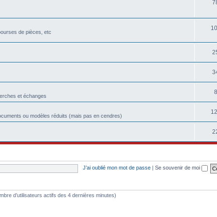
7
1
bourses de pièces, etc
2
3
herches et échanges
1
ocuments ou modèles réduits (mais pas en cendres)
2
J’ai oublié mon mot de passe
|
Se souvenir de moi
 nombre d’utilisateurs actifs des 4 dernières minutes)