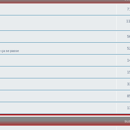
7
1
5
5
ue ça se passe
1
1
3
8
1
SU