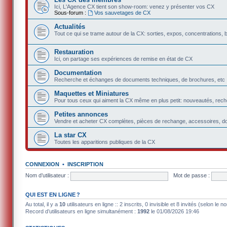
Ici, L'Agence CX tient son show-room: venez y présenter vos CX
Sous-forum :
Vos sauvetages de CX
Actualités
Tout ce qui se trame autour de la CX: sorties, expos, concentrations, 
Restauration
Ici, on partage ses expériences de remise en état de CX
Documentation
Recherche et échanges de documents techniques, de brochures, etc
Maquettes et Miniatures
Pour tous ceux qui aiment la CX même en plus petit: nouveautés, rec
Petites annonces
Vendre et acheter CX complètes, pièces de rechange, accessoires, d
La star CX
Toutes les apparitions publiques de la CX
CONNEXION
•
INSCRIPTION
Nom d’utilisateur :
Mot de passe :
QUI EST EN LIGNE ?
Au total, il y a
10
utilisateurs en ligne :: 2 inscrits, 0 invisible et 8 invités (selon le
Record d’utilisateurs en ligne simultanément :
1992
le 01/08/2026 19:46