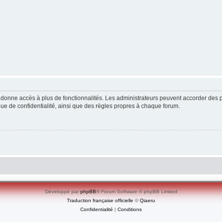
ous donne accès à plus de fonctionnalités. Les administrateurs peuvent accorder de
ique de confidentialité, ainsi que des règles propres à chaque forum.
Développé par
phpBB
® Forum Software © phpBB Limited
Traduction française officielle
©
Qiaeru
Confidentialité
|
Conditions