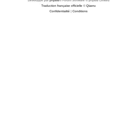
Développé par
phpBB
® Forum Software © phpBB Limited
Traduction française officielle
©
Qiaeru
Confidentialité
|
Conditions