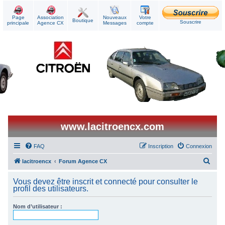
Page
Association
Nouveaux
Votre
Boutique
Souscrire
principale
Agence CX
Messages
compte
www.lacitroencx.com
FAQ
Inscription
Connexion
R
lacitroencx
Forum Agence CX
e
Vous devez être inscrit et connecté pour consulter le
c
profil des utilisateurs.
h
Nom d’utilisateur :
e
r