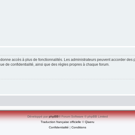
ous donne accès à plus de fonctionnalités. Les administrateurs peuvent accorder de
ique de confidentialité, ainsi que des règles propres à chaque forum.
Développé par
phpBB
® Forum Software © phpBB Limited
Traduction française officielle
©
Qiaeru
Confidentialité
|
Conditions