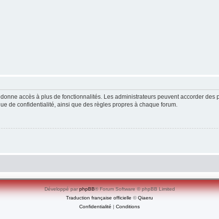
ous donne accès à plus de fonctionnalités. Les administrateurs peuvent accorder de
ique de confidentialité, ainsi que des règles propres à chaque forum.
Développé par
phpBB
® Forum Software © phpBB Limited
Traduction française officielle
©
Qiaeru
Confidentialité
|
Conditions