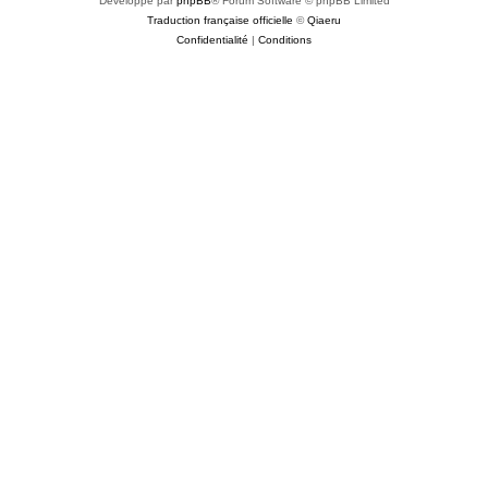
Développé par
phpBB
® Forum Software © phpBB Limited
Traduction française officielle
©
Qiaeru
Confidentialité
|
Conditions