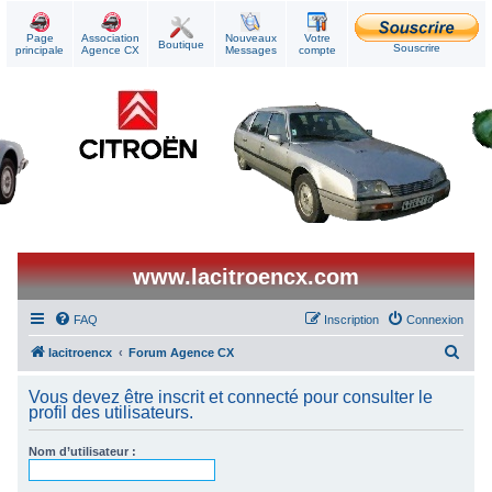
Page
Association
Nouveaux
Votre
Boutique
Souscrire
principale
Agence CX
Messages
compte
www.lacitroencx.com
FAQ
Inscription
Connexion
R
lacitroencx
Forum Agence CX
e
Vous devez être inscrit et connecté pour consulter le
c
profil des utilisateurs.
h
Nom d’utilisateur :
e
r