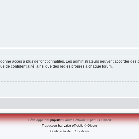
ous donne accès à plus de fonctionnalités. Les administrateurs peuvent accorder de
ique de confidentialité, ainsi que des règles propres à chaque forum.
Développé par
phpBB
® Forum Software © phpBB Limited
Traduction française officielle
©
Qiaeru
Confidentialité
|
Conditions