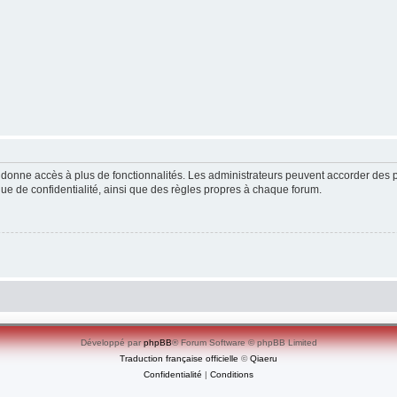
ous donne accès à plus de fonctionnalités. Les administrateurs peuvent accorder de
ique de confidentialité, ainsi que des règles propres à chaque forum.
Développé par
phpBB
® Forum Software © phpBB Limited
Traduction française officielle
©
Qiaeru
Confidentialité
|
Conditions