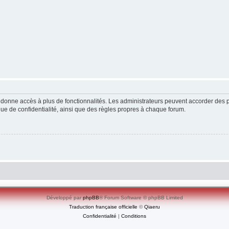
ous donne accès à plus de fonctionnalités. Les administrateurs peuvent accorder de
ique de confidentialité, ainsi que des règles propres à chaque forum.
Développé par
phpBB
® Forum Software © phpBB Limited
Traduction française officielle
©
Qiaeru
Confidentialité
|
Conditions