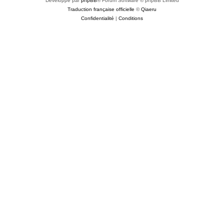
Développé par
phpBB
® Forum Software © phpBB Limited
Traduction française officielle
©
Qiaeru
Confidentialité
|
Conditions