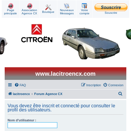
Page
Association
Nouveaux
Votre
Boutique
Souscrire
principale
Agence CX
Messages
compte
www.lacitroencx.com
FAQ
Inscription
Connexion
R
lacitroencx
Forum Agence CX
e
Vous devez être inscrit et connecté pour consulter le
c
profil des utilisateurs.
h
Nom d’utilisateur :
e
r