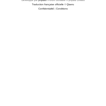
Développé par
phpBB
® Forum Software © phpBB Limited
Traduction française officielle
©
Qiaeru
Confidentialité
|
Conditions