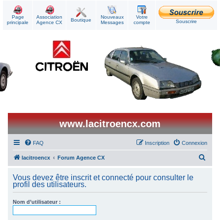
Page
Association
Nouveaux
Votre
Boutique
Souscrire
principale
Agence CX
Messages
compte
www.lacitroencx.com
FAQ
Inscription
Connexion
R
lacitroencx
Forum Agence CX
e
Vous devez être inscrit et connecté pour consulter le
c
profil des utilisateurs.
h
Nom d’utilisateur :
e
r