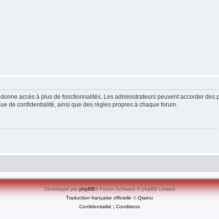
ous donne accès à plus de fonctionnalités. Les administrateurs peuvent accorder de
ique de confidentialité, ainsi que des règles propres à chaque forum.
Développé par
phpBB
® Forum Software © phpBB Limited
Traduction française officielle
©
Qiaeru
Confidentialité
|
Conditions