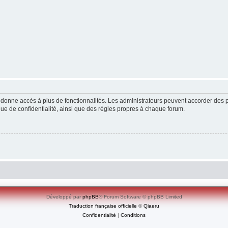
ous donne accès à plus de fonctionnalités. Les administrateurs peuvent accorder de
ique de confidentialité, ainsi que des règles propres à chaque forum.
Développé par
phpBB
® Forum Software © phpBB Limited
Traduction française officielle
©
Qiaeru
Confidentialité
|
Conditions