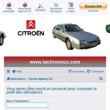
Page
Association
Nouveaux
Votre
Boutique
Souscrire
principale
Agence CX
Messages
compte
www.lacitroencx.com
FAQ
Inscription
Connexion
R
lacitroencx
Forum Agence CX
e
Vous devez être inscrit et connecté pour consulter le
c
profil des utilisateurs.
h
Nom d’utilisateur :
e
r