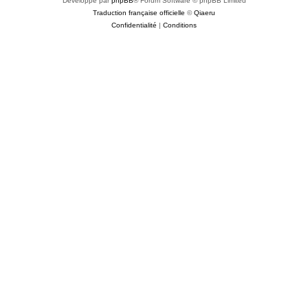
Développé par
phpBB
® Forum Software © phpBB Limited
Traduction française officielle
©
Qiaeru
Confidentialité
|
Conditions