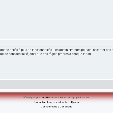
ous donne accès à plus de fonctionnalités. Les administrateurs peuvent accorder de
ique de confidentialité, ainsi que des règles propres à chaque forum.
Développé par
phpBB
® Forum Software © phpBB Limited
Traduction française officielle
©
Qiaeru
Confidentialité
|
Conditions