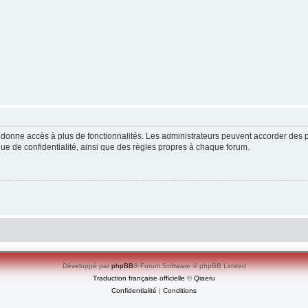
ous donne accès à plus de fonctionnalités. Les administrateurs peuvent accorder de
ique de confidentialité, ainsi que des règles propres à chaque forum.
Développé par
phpBB
® Forum Software © phpBB Limited
Traduction française officielle
©
Qiaeru
Confidentialité
|
Conditions