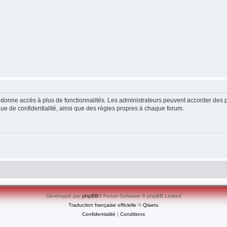
ous donne accès à plus de fonctionnalités. Les administrateurs peuvent accorder de
ique de confidentialité, ainsi que des règles propres à chaque forum.
Développé par
phpBB
® Forum Software © phpBB Limited
Traduction française officielle
©
Qiaeru
Confidentialité
|
Conditions