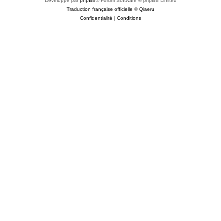
Développé par
phpBB
® Forum Software © phpBB Limited
Traduction française officielle
©
Qiaeru
Confidentialité
|
Conditions