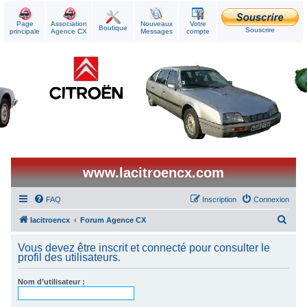
Page
Association
Nouveaux
Votre
Boutique
Souscrire
principale
Agence CX
Messages
compte
www.lacitroencx.com
FAQ
Inscription
Connexion
R
lacitroencx
Forum Agence CX
e
Vous devez être inscrit et connecté pour consulter le
c
profil des utilisateurs.
h
Nom d’utilisateur :
e
r